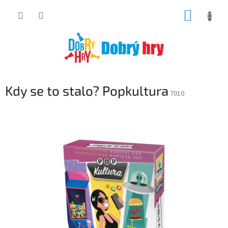
Přejít
NÁKUP
na
obsah
KOŠÍK
Kdy se to stalo? Popkultura
7010