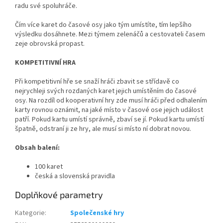
radu své spoluhráče.
Čím více karet do časové osy jako tým umístíte, tím lepšího
výsledku dosáhnete. Mezi týmem zelenáčů a cestovateli časem
zeje obrovská propast.
KOMPETITIVNÍ HRA
Při kompetitivní hře se snaží hráči zbavit se střídavě co
nejrychleji svých rozdaných karet jejich umístěním do časové
osy. Na rozdíl od kooperativní hry zde musí hráči před odhalením
karty rovnou oznámit, na jaké místo v časové ose jejich událost
patří. Pokud kartu umístí správně, zbaví se jí. Pokud kartu umístí
špatně, odstraní ji ze hry, ale musí si místo ní dobrat novou.
Obsah balení:
100 karet
česká a slovenská pravidla
Doplňkové parametry
Kategorie
:
Společenské hry