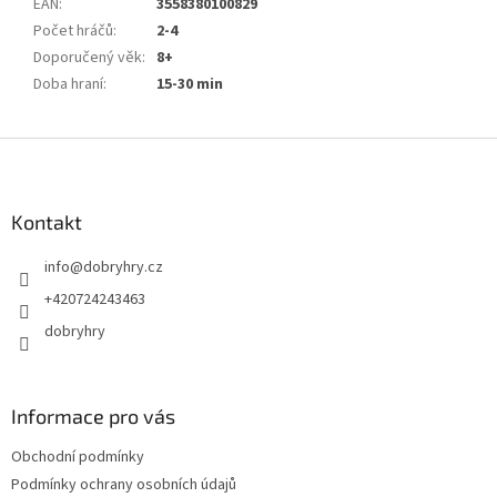
EAN
:
3558380100829
Počet hráčů
:
2-4
Doporučený věk
:
8+
Doba hraní
:
15-30 min
Z
á
p
a
Kontakt
t
info
@
dobryhry.cz
í
+420724243463
dobryhry
Informace pro vás
Obchodní podmínky
Podmínky ochrany osobních údajů