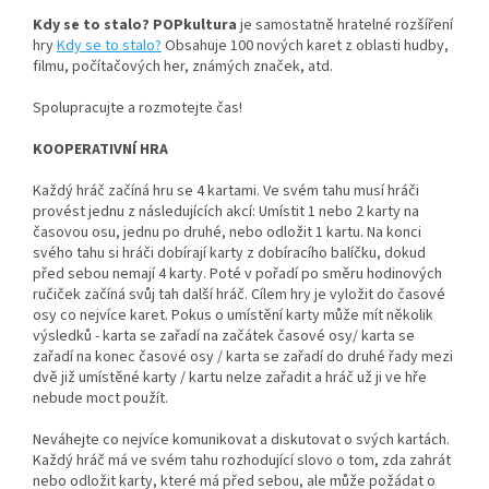
Kdy se to stalo? POPkultura
je samostatně hratelné rozšíření
hry
Kdy se to stalo?
Obsahuje 100 nových karet z oblasti hudby,
filmu, počítačových her, známých značek, atd.
Spolupracujte a rozmotejte čas!
KOOPERATIVNÍ HRA
Každý hráč začíná hru se 4 kartami. Ve svém tahu musí hráči
provést jednu z následujících akcí: Umístit 1 nebo 2 karty na
časovou osu, jednu po druhé, nebo odložit 1 kartu. Na konci
svého tahu si hráči dobírají karty z dobíracího balíčku, dokud
před sebou nemají 4 karty. Poté v pořadí po směru hodinových
ručiček začíná svůj tah další hráč. Cílem hry je vyložit do časové
osy co nejvíce karet. Pokus o umístění karty může mít několik
výsledků - karta se zařadí na začátek časové osy/ karta se
zařadí na konec časové osy / karta se zařadí do druhé řady mezi
dvě již umístěné karty / kartu nelze zařadit a hráč už ji ve hře
nebude moct použít.
Neváhejte co nejvíce komunikovat a diskutovat o svých kartách.
Každý hráč má ve svém tahu rozhodující slovo o tom, zda zahrát
nebo odložit karty, které má před sebou, ale může požádat o