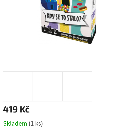
419 Kč
Měrná
Skladem
(1 ks)
cena: