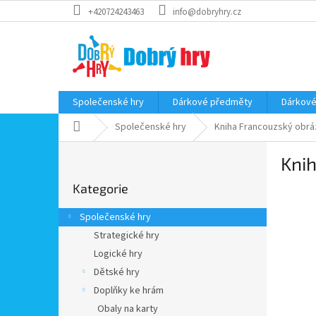
Přejít
+420724243463
info@dobryhry.cz
na
obsah
Společenské hry
Dárkové předměty
Dárkové
Domů
Společenské hry
Kniha Francouzský obrá
P
Knih
o
Přeskočit
s
Kategorie
kategorie
t
r
Společenské hry
a
Strategické hry
n
Logické hry
n
í
Dětské hry
p
Doplňky ke hrám
a
Obaly na karty