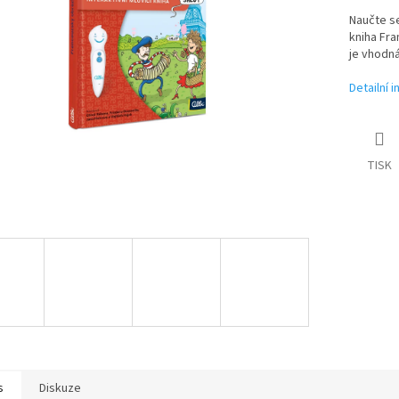
Naučte se
kniha Fra
je vhodná
Detailní 
TISK
s
Diskuze