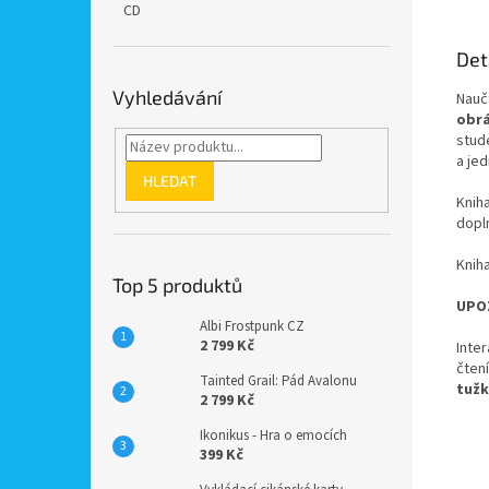
CD
Det
Vyhledávání
Nauč
obrá
stud
a je
HLEDAT
Kniha
dopl
Knih
Top 5 produktů
UPOZ
Albi Frostpunk CZ
2 799 Kč
Inter
čten
Tainted Grail: Pád Avalonu
tužk
2 799 Kč
Ikonikus - Hra o emocích
399 Kč