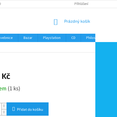
ONTAKTY
Přihlášení
NÁKUPNÍ
Prázdný košík
KOŠÍK
avebnice
Bazar
Playstation
CD
Philos
Kontak
 Kč
dem
(1 ks)
Přidat do košíku