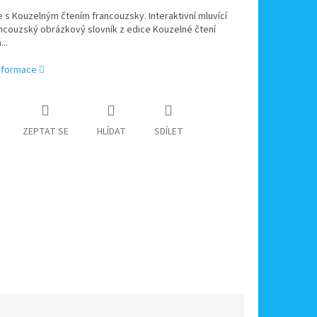
 s Kouzelným čtením francouzsky. Interaktivní mluvící
ncouzský obrázkový slovník z edice Kouzelné čtení
...
informace
ZEPTAT SE
HLÍDAT
SDÍLET