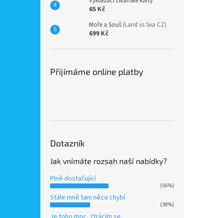
Vykládací cikánské karty
65 Kč
Moře a Souš
(Land vs Sea CZ)
699 Kč
Přijímáme online platby
Dotazník
Jak vnímáte rozsah naší nabídky?
Plně dostačující
(56%)
Stále mně tam něco chybí
(38%)
Je toho moc, ztrácím se