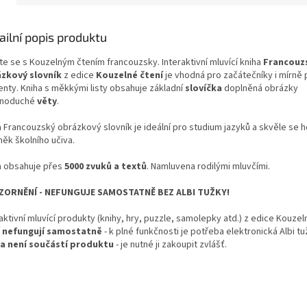
ailní popis produktu
te se s Kouzelným čtením francouzsky. Interaktivní mluvící kniha
Francouz
zkový slovník
z edice
Kouzelné čtení
je vhodná pro začátečníky i mírně 
enty. Kniha s měkkými listy obsahuje základní
slovíčka
doplněná obrázky
dnoduché
věty
.
 Francouzský obrázkový slovník je ideální pro studium jazyků a skvěle se ho
něk školního učiva.
a obsahuje přes
5000 zvuků a textů
. Namluvena rodilými mluvčími.
ORNĚNÍ - NEFUNGUJE SAMOSTATNĚ BEZ ALBI TUŽKY!
aktivní mluvící produkty (knihy, hry, puzzle, samolepky atd.) z edice Kouzel
í
nefungují samostatně
- k plné funkčnosti je potřeba elektronická Albi t
a není součástí produktu
- je nutné ji zakoupit zvlášť.