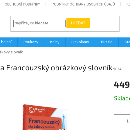
OBCHODNÍ PODMÍNKY
PODMÍNKY OCHRANY OSOBNÍCH ÚDAJŮ
K
HLEDAT
 balení
Poukazy
Knihy
Hlavolamy
Puzzle
St
zkový slovník
a Francouzský obrázkový slovník
5034
449
Měrná
Skla
cena: