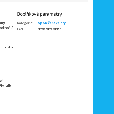
Doplňkové parametry
ský
Kategorie
:
Společenské hry
pokročilé
EAN
:
9788087958315
dí i jako
né
užka.
Albi