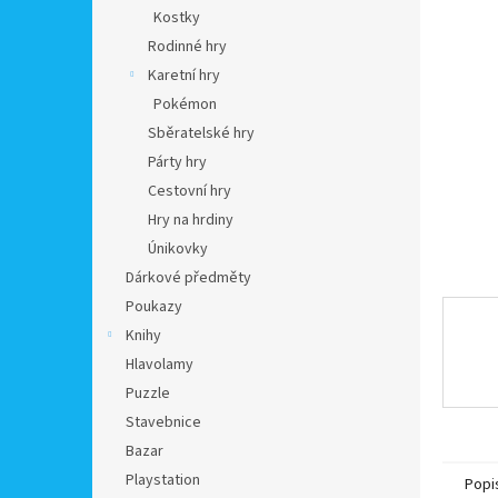
n
Kostky
e
Rodinné hry
l
Karetní hry
Pokémon
Sběratelské hry
Párty hry
Cestovní hry
Hry na hrdiny
Únikovky
Dárkové předměty
Poukazy
Knihy
Hlavolamy
Puzzle
Stavebnice
Bazar
Playstation
Popi