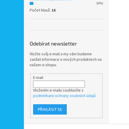
(6%)
Počet hlasů:
16
Odebírat newsletter
Vložte svůj e-mail a my vám budeme
zasílat informace o nových produktech na
našem e-shopu.
E-mail
Vložením e-mailu souhlasíte s
podmínkami ochrany osobních údajů
PŘIHLÁSIT SE
Z