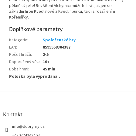
bude mít spoustu nových efektů. S tímto rozšířením si Kvedlaly
pěkně užijete! Rozšíření Alchymici můžete hrát jak jen se
základní hrou Kvedlalové z Kvedlinburku, tak i s rozšířením
Kořenářky.
Doplňkové parametry
Kategorie
:
Společenské hry
EAN
:
8595558304387
Počet hráčů
:
2-5
Doporučený věk
:
10+
Doba hraní
:
45 min
Položka byla vyprodána…
Z
á
p
a
Kontakt
t
info
@
dobryhry.cz
í
+420724243463