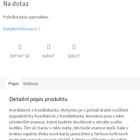
Na dotaz
cena:
Položka byla vyprodána…
Detailní informace
ZEPTAT SE
HLÍDAT
SDÍLET
Popis
Diskuze
Detailní popis produktu
Kvedlalové z Kvedlinburku: Alchymici je v pořadí druhé rozšíření
populární hry Kvedlalové z Kvedlinburku. Novinkou jsou v něm
především esence, které budete destilovat z obsahu svého
kotlíku. Čím víc barev v něm máte, tím bude esence lepší. Dále v
krabici najdete třeba nové karty jasnozření a čertovo kvítí nově