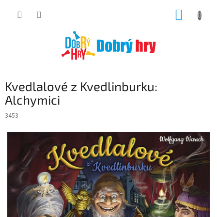
Přejít
NÁKUP
na
obsah
KOŠÍK
Kvedlalové z Kvedlinburku:
Alchymici
3453