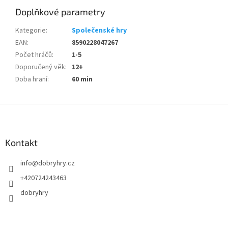
Doplňkové parametry
Kategorie
:
Společenské hry
EAN
:
8590228047267
Počet hráčů
:
1-5
Doporučený věk
:
12+
Doba hraní
:
60 min
Z
á
p
a
Kontakt
t
info
@
dobryhry.cz
í
+420724243463
dobryhry