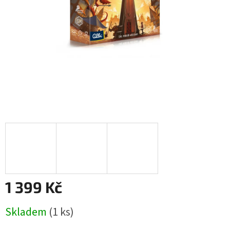
1 399 Kč
Měrná
Skladem
(1 ks)
cena: