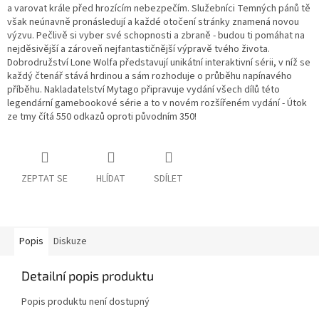
a varovat krále před hrozícím nebezpečím. Služebníci Temných pánů tě
však neúnavně pronásledují a každé otočení stránky znamená novou
výzvu. Pečlivě si vyber své schopnosti a zbraně - budou ti pomáhat na
nejděsivější a zároveň nejfantastičnější výpravě tvého života.
Dobrodružství Lone Wolfa představují unikátní interaktivní sérii, v níž se
každý čtenář stává hrdinou a sám rozhoduje o průběhu napínavého
příběhu. Nakladatelství Mytago připravuje vydání všech dílů této
legendární gamebookové série a to v novém rozšířeném vydání - Útok
ze tmy čítá 550 odkazů oproti původním 350!
ZEPTAT SE
HLÍDAT
SDÍLET
Popis
Diskuze
Detailní popis produktu
Popis produktu není dostupný