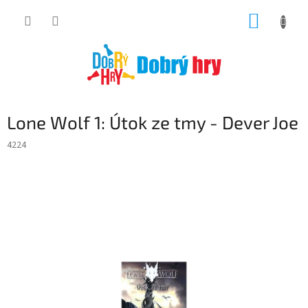
Přejít
NÁKUP
na
obsah
KOŠÍK
Lone Wolf 1: Útok ze tmy - Dever Joe
4224