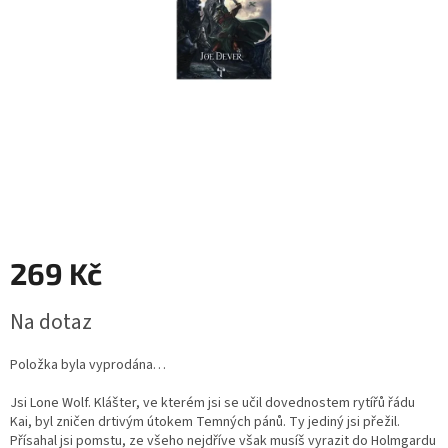
269 Kč
Měrná
Na dotaz
cena:
Položka byla vyprodána…
Jsi Lone Wolf. Klášter, ve kterém jsi se učil dovednostem rytířů řádu
Kai, byl zničen drtivým útokem Temných pánů. Ty jediný jsi přežil.
Přísahal jsi pomstu, ze všeho nejdříve však musíš vyrazit do Holmgardu