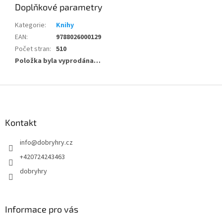
Doplňkové parametry
Kategorie
:
Knihy
EAN
:
9788026000129
Počet stran
:
510
Položka byla vyprodána…
Z
á
p
a
Kontakt
t
info
@
dobryhry.cz
í
+420724243463
dobryhry
Informace pro vás