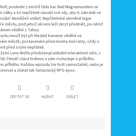
Wolf, poslední z mistrů řádu Kai. Nad Magnamundem se
n války a tví nepřátelé násobí své síly, aby ti zabránili ve
oslání. Nemůžeš otálet. Nepřátelské obrněné legie
 k městu, pod jehož ulicemi leží skryt předmět, po němž
Kámen vědění z Tahou.
trachu musíš být při hledání Kamene vědění ve
ckém městě, postaveném před mnoha tisíci lety, vždy o
ed před svými nepřáteli.
ství Lone Wolfa představují unikátní interaktivní sérii, v
ždý čtenář stává hrdinou a sám rozhoduje o průběhu
ho příběhu. Každou epizodu lze hrát samostatně, nebo je
inovat a získat tak fantastický RPG epos.
ZEPTAT SE
HLÍDAT
SDÍLET