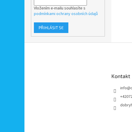
Vložením e-mailu souhlasíte s
podmínkami ochrany osobních údajů
PŘIHLÁSIT SE
Z
á
p
a
t
Kontakt
í
info
@
+4207
dobry