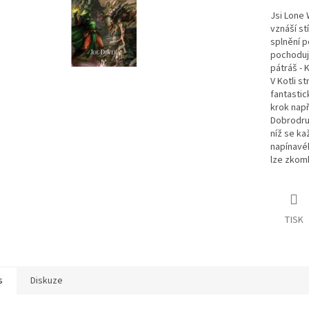
Jsi Lone 
vznáší stí
splnění p
pochodují
pátráš - 
V Kotli s
fantasti
krok např
Dobrodruž
níž se ka
napínavé
lze zkomb
TISK
s
Diskuze