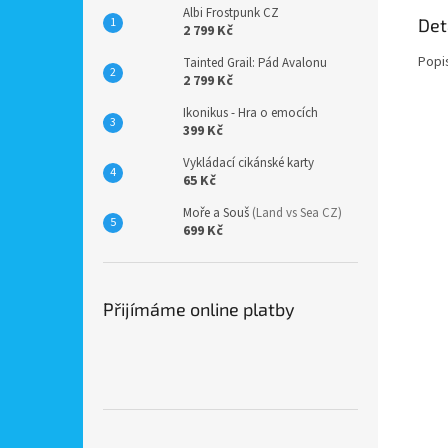
Albi Frostpunk CZ
Det
2 799 Kč
Popi
Tainted Grail: Pád Avalonu
2 799 Kč
Ikonikus - Hra o emocích
399 Kč
Vykládací cikánské karty
65 Kč
Moře a Souš
(Land vs Sea CZ)
699 Kč
Přijímáme online platby