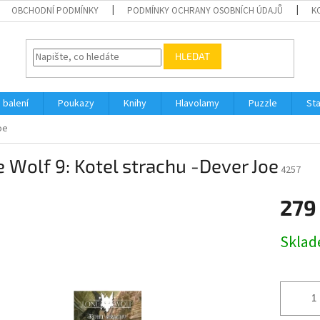
OBCHODNÍ PODMÍNKY
PODMÍNKY OCHRANY OSOBNÍCH ÚDAJŮ
K
HLEDAT
 balení
Poukazy
Knihy
Hlavolamy
Puzzle
St
oe
 Wolf 9: Kotel strachu -Dever Joe
4257
279
Měrná
Skla
cena: