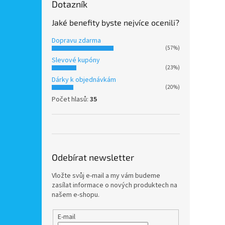
Dotazník
Jaké benefity byste nejvíce ocenili?
Dopravu zdarma
(57%)
Slevové kupóny
(23%)
Dárky k objednávkám
(20%)
Počet hlasů:
35
Odebírat newsletter
Vložte svůj e-mail a my vám budeme
zasílat informace o nových produktech na
našem e-shopu.
E-mail