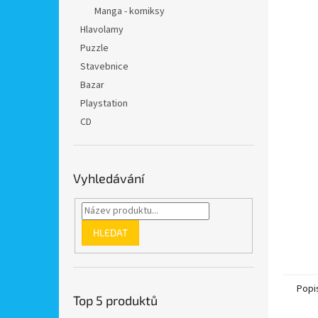
n
Manga - komiksy
e
Hlavolamy
l
Puzzle
Stavebnice
Bazar
Playstation
CD
Vyhledávání
HLEDAT
Popi
Top 5 produktů