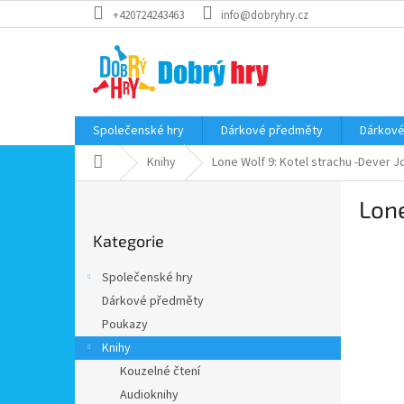
Přejít
+420724243463
info@dobryhry.cz
na
obsah
Společenské hry
Dárkové předměty
Dárkové
Domů
Knihy
Lone Wolf 9: Kotel strachu -Dever J
P
Lone
o
Přeskočit
s
Kategorie
kategorie
t
r
Společenské hry
a
Dárkové předměty
n
Poukazy
n
í
Knihy
p
Kouzelné čtení
a
Audioknihy