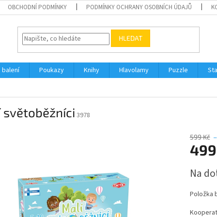
OBCHODNÍ PODMÍNKY
PODMÍNKY OCHRANY OSOBNÍCH ÚDAJŮ
K
HLEDAT
 balení
Poukazy
Knihy
Hlavolamy
Puzzle
St
 světoběžníci
3978
599 Kč
–
499
Měrná
Na do
cena:
Položka 
Kooperati