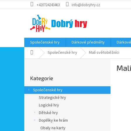
Přejít
+420724243463
info@dobryhry.cz
na
obsah
Společenské hry
Dárkové předměty
Dárkové
Domů
Společenské hry
Malí světoběžníci
P
Malí
o
Přeskočit
s
Kategorie
kategorie
t
r
Společenské hry
a
Strategické hry
n
Logické hry
n
í
Dětské hry
p
Doplňky ke hrám
a
Obaly na karty