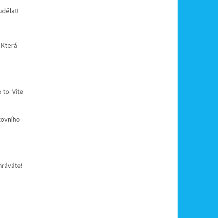
udělat!
? Která
 to. Víte
tovního
hráváte!