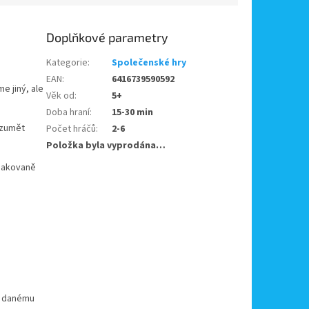
Doplňkové parametry
Kategorie
:
Společenské hry
EAN
:
6416739590592
e jiný, ale
Věk od
:
5+
Doba hraní
:
15-30 min
ozumět
Počet hráčů
:
2-6
Položka byla vyprodána…
opakovaně
 k danému