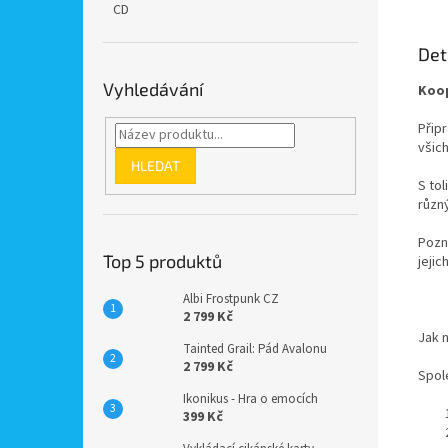
CD
Det
Vyhledávání
Koop
Připr
všich
HLEDAT
S to
různ
Pozná
Top 5 produktů
jejic
Albi Frostpunk CZ
2 799 Kč
Jak n
Tainted Grail: Pád Avalonu
2 799 Kč
Spole
Ikonikus - Hra o emocích
399 Kč