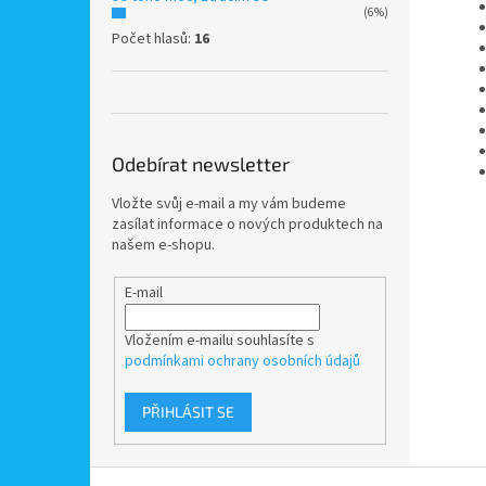
(6%)
Počet hlasů:
16
Odebírat newsletter
Vložte svůj e-mail a my vám budeme
zasílat informace o nových produktech na
našem e-shopu.
E-mail
Vložením e-mailu souhlasíte s
podmínkami ochrany osobních údajů
PŘIHLÁSIT SE
Z