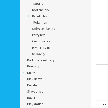
n
Kostky
e
Rodinné hry
l
Karetní hry
Pokémon
Sběratelské hry
Párty hry
Cestovní hry
Hry na hrdiny
Únikovky
Dárkové předměty
Poukazy
Knihy
Hlavolamy
Puzzle
Stavebnice
Bazar
Playstation
Popi