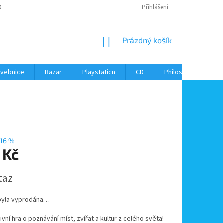
ONTAKTY
Přihlášení
NÁKUPNÍ
Prázdný košík
KOŠÍK
avebnice
Bazar
Playstation
CD
Philos
Kontak
16 %
 Kč
taz
byla vyprodána…
vní hra o poznávání míst, zvířat a kultur z celého světa!