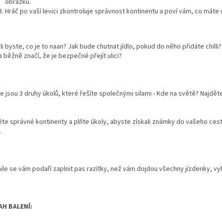
obrázku.
Hráč po vaší levici zkontroluje správnost kontinentu a poví vám, co máte 
i byste, co je to naan? Jak bude chutnat jídlo, pokud do něho přidáte chilli
 běžně značí, že je bezpečné přejít ulici?
e jsou 3 druhy úkolů, které řešíte společnými silami - Kde na světě? Najděte
…
ěte správné kontinenty a plňte úkoly, abyste získali známky do vašeho ces
.
ile se vám podaří zaplnit pas razítky, než vám dojdou všechny jízdenky, vy
H BALENÍ: