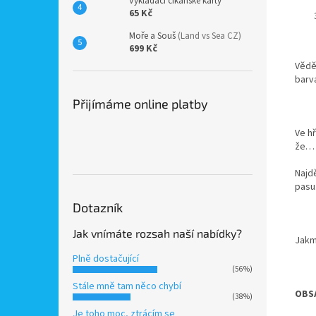
Vykládací cikánské karty
65 Kč
Moře a Souš
(Land vs Sea CZ)
699 Kč
Věděl
barva
Přijímáme online platby
Ve hř
že
Najd
pasu
Dotazník
Jak vnímáte rozsah naší nabídky?
Jakm
Plně dostačující
(56%)
Stále mně tam něco chybí
OBSA
(38%)
Je toho moc, ztrácím se