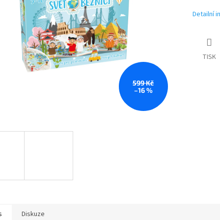
Detailní 
TISK
599 Kč
–16 %
s
Diskuze