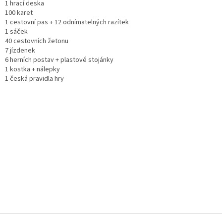
1 hrací deska
100 karet
1 cestovní pas + 12 odnímatelných razítek
1 sáček
40 cestovních žetonu
7 jízdenek
6 herních postav + plastové stojánky
1 kostka + nálepky
1 česká pravidla hry