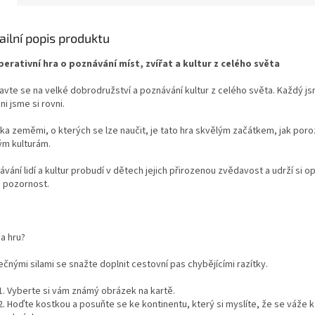
ailní popis produktu
erativní hra o poznávání míst, zvířat a kultur z celého světa
avte se na velké dobrodružství a poznávání kultur z celého světa. Každý jsm
ni jsme si rovni.
lika zeměmi, o kterých se lze naučit, je tato hra skvělým začátkem, jak por
ým kulturám.
vání lidí a kultur probudí v dětech jejich přirozenou zvědavost a udrží si 
h pozornost.
a hru?
čnými silami se snažte doplnit cestovní pas chybějícími razítky.
Vyberte si vám známý obrázek na kartě.
Hoďte kostkou a posuňte se ke kontinentu, který si myslíte, že se váže