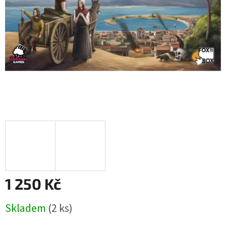
1 250 Kč
Měrná
Skladem
(2 ks)
cena: