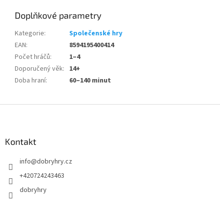
Doplňkové parametry
Kategorie
:
Společenské hry
EAN
:
8594195400414
Počet hráčů
:
1–4
Doporučený věk
:
14+
Doba hraní
:
60–140 minut
Z
á
p
a
Kontakt
t
info
@
dobryhry.cz
í
+420724243463
dobryhry