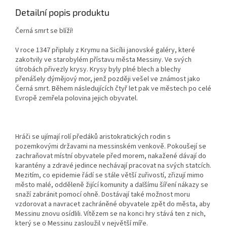
Detailní popis produktu
Černá smrt se blíží!
V roce 1347 připluly z Krymu na Sicílii janovské galéry, které
zakotvily ve starobylém přístavu města Messiny. Ve svých
útrobách přivezly krysy. Krysy byly plné blech a blechy
přenášely dýmějový mor, jenž později vešel ve známost jako
Černá smrt. Během následujících čtyř let pak ve městech po celé
Evropě zemřela polovina jejich obyvatel.
Hráči se ujímají rolí předáků aristokratických rodin s
pozemkovými državami na messinském venkově. Pokoušejí se
zachraňovat místní obyvatele před morem, nakažené dávají do
karantény a zdravé jedince nechávají pracovat na svých statcích.
Mezitím, co epidemie řádí se stále větší zuřivostí, zřizují mimo
město malé, odděleně žijící komunity a dalšímu šíření nákazy se
snaží zabránit pomocí ohně. Dostávají také možnost moru
vzdorovat a navracet zachráněné obyvatele zpět do města, aby
Messinu znovu osídlili. Vítězem se na konci hry stává ten z nich,
který se o Messinu zasloužil v největší míře.