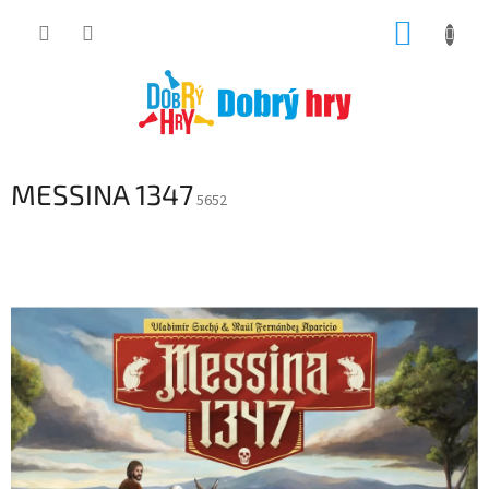
Přejít
NÁKUP
na
obsah
KOŠÍK
MESSINA 1347
5652