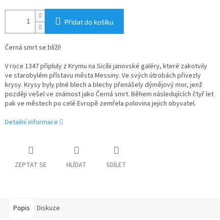
Přidat do košíku
Černá smrt se blíží!
V roce 1347 připluly z Krymu na Sicílii janovské galéry, které zakotvily
ve starobylém přístavu města Messiny. Ve svých útrobách přivezly
krysy. Krysy byly plné blech a blechy přenášely dýmějový mor, jenž
později vešel ve známost jako Černá smrt. Během následujících čtyř let
pak ve městech po celé Evropě zemřela polovina jejich obyvatel.
Detailní informace
ZEPTAT SE
HLÍDAT
SDÍLET
Popis
Diskuze