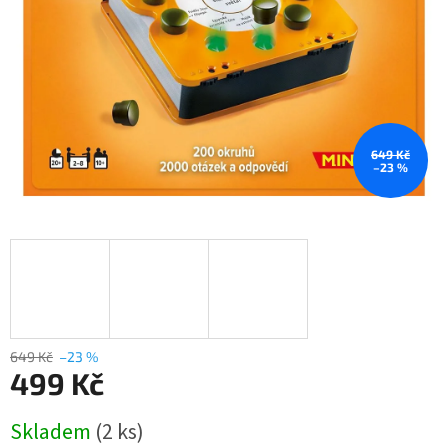
649 Kč
–23 %
649 Kč
–23 %
499 Kč
Měrná
Skladem
(2 ks)
cena: