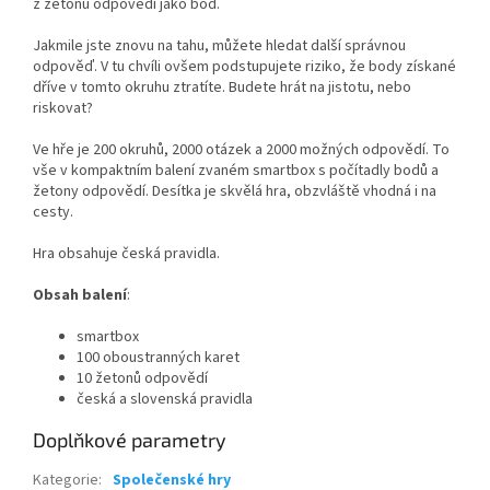
z žetonů odpovědí jako bod.
Jakmile jste znovu na tahu, můžete hledat další správnou
odpověď. V tu chvíli ovšem podstupujete riziko, že body získané
dříve v tomto okruhu ztratíte. Budete hrát na jistotu, nebo
riskovat?
Ve hře je 200 okruhů, 2000 otázek a 2000 možných odpovědí. To
vše v kompaktním balení zvaném smartbox s počítadly bodů a
žetony odpovědí. Desítka je skvělá hra, obzvláště vhodná i na
cesty.
Hra obsahuje česká pravidla.
Obsah balení
:
smartbox
100 oboustranných karet
10 žetonů odpovědí
česká a slovenská pravidla
Doplňkové parametry
Kategorie
:
Společenské hry