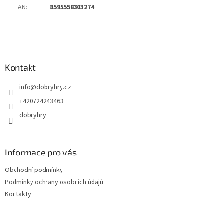
EAN
:
8595558303274
Z
á
p
a
Kontakt
t
info
@
dobryhry.cz
í
+420724243463
dobryhry
Informace pro vás
Obchodní podmínky
Podmínky ochrany osobních údajů
Kontakty