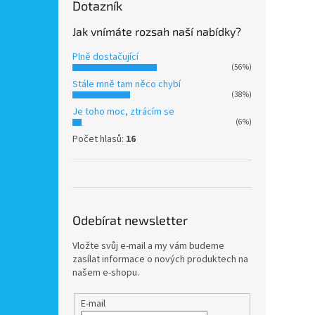
Dotazník
Jak vnímáte rozsah naší nabídky?
Plně dostačující
(56%)
Stále mně tam něco chybí
(38%)
Je toho moc, ztrácím se
(6%)
Počet hlasů:
16
Odebírat newsletter
Vložte svůj e-mail a my vám budeme
zasílat informace o nových produktech na
našem e-shopu.
E-mail