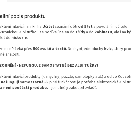
ailní popis produktu
aktivní mluvící mini kniha
Učitel
seznámí děti
od 5 let
s povoláním učitele.
ktronickou Albi tužkou se podívají nejen do
třídy
a do
kabinetu
, ale i na
ly
let do
historie
.
ize na ně čeká přes
500 zvuků a textů
. Nechybí jednoduchý
kvíz
, který pro
né znalosti.
ORNĚNÍ - NEFUNGUJE SAMOSTATNĚ BEZ ALBI TUŽKY!
aktivní mluvící produkty (knihy, hry, puzzle, samolepky atd.) z edice Kouzel
í
nefungují samostatně
- k plné funkčnosti je potřeba elektronická Albi t
a není součástí produktu
- je nutné ji zakoupit zvlášť.