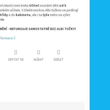
ní mluvící mini kniha
Učitel
seznámí děti
od 5
oláním učitele. S Elektronickou Albi tužkou se podívají
třídy
a do
kabinetu
, ale i na
lyže
nebo na výlet
rie
.
ĚNÍ - NEFUNGUJE SAMOSTATNĚ BEZ ALBI TUŽKY!
informace
ZEPTAT SE
HLÍDAT
SDÍLET