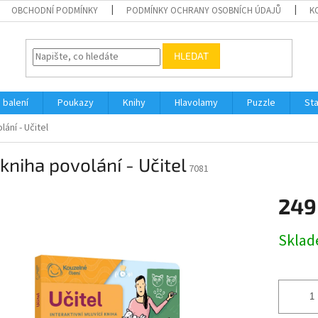
OBCHODNÍ PODMÍNKY
PODMÍNKY OCHRANY OSOBNÍCH ÚDAJŮ
K
HLEDAT
 balení
Poukazy
Knihy
Hlavolamy
Puzzle
St
lání - Učitel
kniha povolání - Učitel
7081
249
Měrná
Skla
cena: