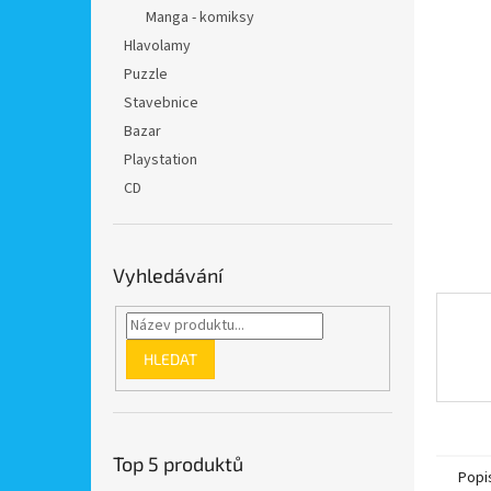
n
Manga - komiksy
e
Hlavolamy
l
Puzzle
Stavebnice
Bazar
Playstation
CD
Vyhledávání
HLEDAT
Top 5 produktů
Popi