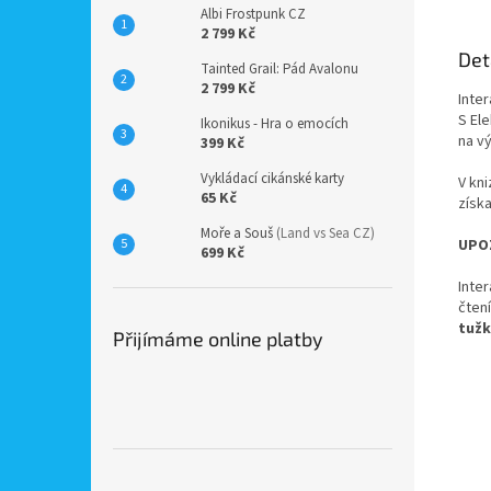
Albi Frostpunk CZ
2 799 Kč
Det
Tainted Grail: Pád Avalonu
2 799 Kč
Inter
S Ele
Ikonikus - Hra o emocích
na vý
399 Kč
Vykládací cikánské karty
V kn
65 Kč
získa
Moře a Souš
(Land vs Sea CZ)
UPOZ
699 Kč
Inter
čten
tužk
Přijímáme online platby