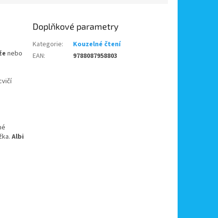
Doplňkové parametry
Kategorie
:
Kouzelné čtení
že
nebo
EAN
:
9788087958803
cvičí
né
užka.
Albi