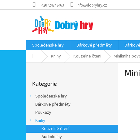
Přejít
+420724243463
info@dobryhry.cz
na
obsah
Společenské hry
Dárkové předměty
Dárkové
Domů
Knihy
Kouzelné čtení
Minikniha povo
P
Mini
o
Přeskočit
s
Kategorie
kategorie
t
r
Společenské hry
a
Dárkové předměty
n
Poukazy
n
í
Knihy
p
Kouzelné čtení
a
Audioknihy