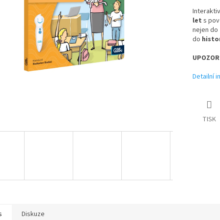
Interaktiv
let
s pov
nejen do
do
histo
UPOZORN
Detailní 
TISK
s
Diskuze