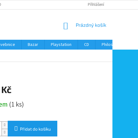
ONTAKTY
Přihlášení
NÁKUPNÍ
Prázdný košík
KOŠÍK
avebnice
Bazar
Playstation
CD
Philos
Kontak
 Kč
dem
(1 ks)
Přidat do košíku