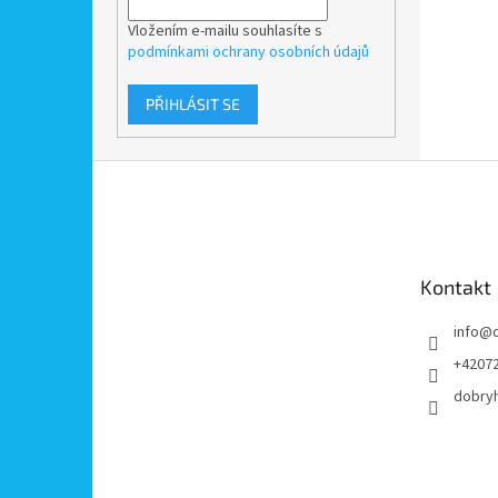
Vložením e-mailu souhlasíte s
podmínkami ochrany osobních údajů
PŘIHLÁSIT SE
Z
á
p
a
t
Kontakt
í
info
@
+4207
dobry