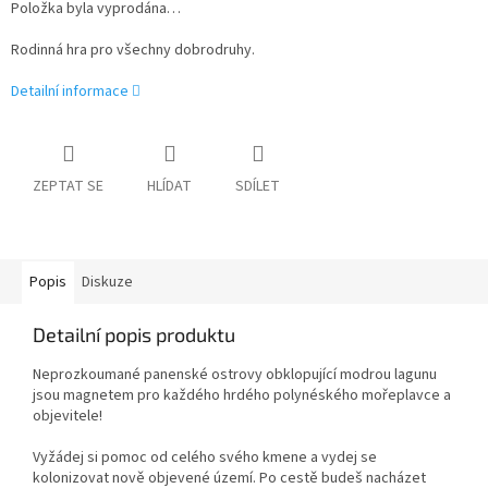
Položka byla vyprodána…
Rodinná hra pro všechny dobrodruhy.
Detailní informace
ZEPTAT SE
HLÍDAT
SDÍLET
Popis
Diskuze
Detailní popis produktu
Neprozkoumané panenské ostrovy obklopující modrou lagunu
jsou magnetem pro každého hrdého polynéského mořeplavce a
objevitele!
Vyžádej si pomoc od celého svého kmene a vydej se
kolonizovat nově objevené území. Po cestě budeš nacházet