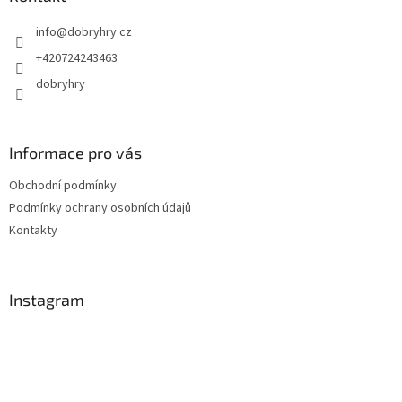
t
info
@
dobryhry.cz
í
+420724243463
dobryhry
Informace pro vás
Obchodní podmínky
Podmínky ochrany osobních údajů
Kontakty
Instagram