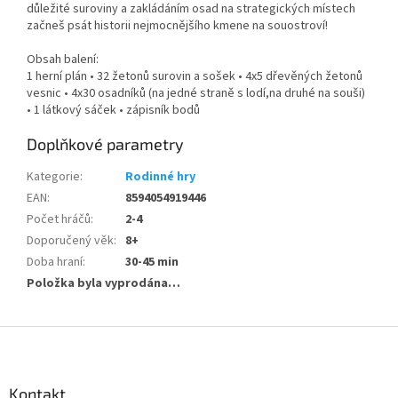
důležité suroviny a zakládáním osad na strategických místech
začneš psát historii nejmocnějšího kmene na souostroví!
Obsah balení:
1 herní plán • 32 žetonů surovin a sošek • 4x5 dřevěných žetonů
vesnic • 4x30 osadníků (na jedné straně s lodí,na druhé na souši)
• 1 látkový sáček • zápisník bodů
Doplňkové parametry
Kategorie
:
Rodinné hry
EAN
:
8594054919446
Počet hráčů
:
2-4
Doporučený věk
:
8+
Doba hraní
:
30-45 min
Položka byla vyprodána…
Z
á
p
a
Kontakt