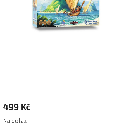
499 Kč
Měrná
Na dotaz
cena: