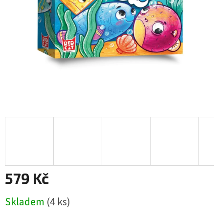
579 Kč
Měrná
Skladem
(4 ks)
cena: