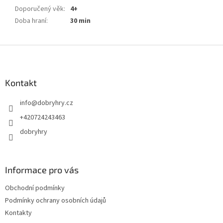
Doporučený věk
:
4+
Doba hraní
:
30 min
Z
á
p
a
Kontakt
t
info
@
dobryhry.cz
í
+420724243463
dobryhry
Informace pro vás
Obchodní podmínky
Podmínky ochrany osobních údajů
Kontakty