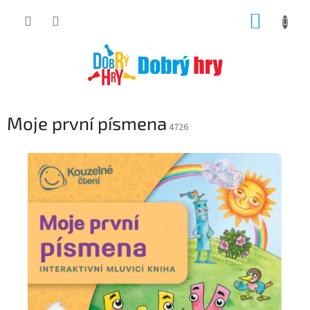
Přejít
NÁKUP
na
obsah
KOŠÍK
Moje první písmena
4726