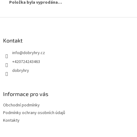
Položka byla vyprodána…
Z
á
p
a
Kontakt
t
info
@
dobryhry.cz
í
+420724243463
dobryhry
Informace pro vás
Obchodní podmínky
Podmínky ochrany osobních údajů
Kontakty