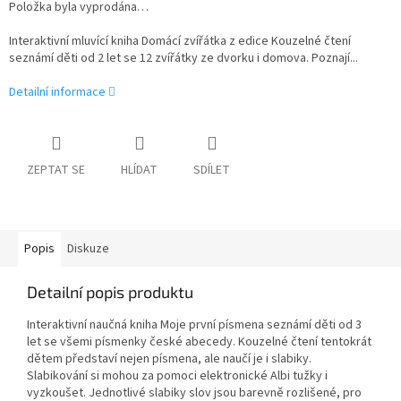
Položka byla vyprodána…
I
nteraktivní mluvící kniha Domácí zvířátka z edice Kouzelné čtení
seznámí děti od 2 let se 12 zvířátky ze dvorku i domova. Poznají...
Detailní informace
ZEPTAT SE
HLÍDAT
SDÍLET
Popis
Diskuze
Detailní popis produktu
Interaktivní naučná kniha Moje první písmena seznámí děti od 3
let se všemi písmenky české abecedy. Kouzelné čtení tentokrát
dětem představí nejen písmena, ale naučí je i slabiky.
Slabikování si mohou za pomoci elektronické Albi tužky i
vyzkoušet. Jednotlivé slabiky slov jsou barevně rozlišené, pro