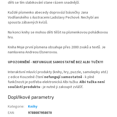
děti se tím slabikování stane rázem snadnější.
Každé písmenko abecedy doprovází básničky Jana
Vodňanského s ilustracemi Ladislavy Pechové. Nechybí ani
spousta zábavných kvízů.
Na konci knihy se mohou děti těšit na písmenkovou pohádkovou
hru.
Kniha Moje první písmena obsahuje přes 2000 zvuků a textů. Je
namluvena Andreou Elsnerovou.
UPOZORNĚNÍ - NEFUNGUJE SAMOSTATNĚ BEZ ALBI TUŽKY!
Interaktivní mluvící produkty (knihy, hry, puzzle, samolepky atd.)
z edice Kouzelné čtení
nefungují samostatně
- k plné
funkčnosti je potřeba elektronická Albi tužka.
Albi tužka není
součástí produktu
- je nutné ji zakoupit zvlášť.
Doplňkové parametry
Kategorie
:
Knihy
EAN
:
9788087958070