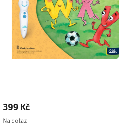
399 Kč
Měrná
Na dotaz
cena: