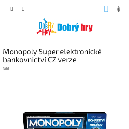
Přejít
NÁKUP
na
obsah
KOŠÍK
Monopoly Super elektronické
bankovnictví CZ verze
366