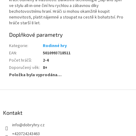
krást odměny a vlastnosti. Bankovní technologie „tap and spin“
ve stylu all-in-one činí hru rychlou a zábavnou díky
bezhotovostnímu hraní. Hráči si mohou okamžitě koupit
nemovitosti, platit nájemné a stoupat na cestě k bohatství. Pro
hráče starší 8 let.
Doplňkové parametry
Kategorie
:
Rodinné hry
EAN
:
5010993718511
Počet hráčů
:
2-4
Doporučený věk
:
8+
Položka byla vyprodána…
Z
á
p
a
Kontakt
t
info
@
dobryhry.cz
í
+420724243463