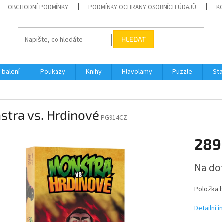
OBCHODNÍ PODMÍNKY
PODMÍNKY OCHRANY OSOBNÍCH ÚDAJŮ
K
HLEDAT
 balení
Poukazy
Knihy
Hlavolamy
Puzzle
St
tra vs. Hrdinové
PG914CZ
289
Měrná
Na do
cena:
Položka 
Detailní 