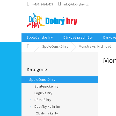
Přejít
+420724243463
info@dobryhry.cz
na
obsah
Společenské hry
Dárkové předměty
Dárkové
Domů
Společenské hry
Monstra vs. Hrdinové
P
Mons
o
Přeskočit
s
Kategorie
kategorie
t
r
Společenské hry
a
Strategické hry
n
Logické hry
n
í
Dětské hry
p
Doplňky ke hrám
a
Obaly na karty