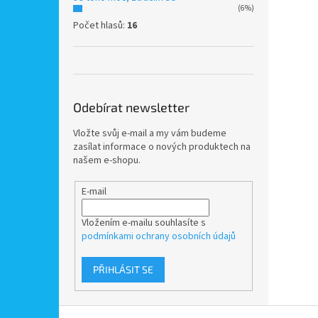
(6%)
Počet hlasů:
16
Odebírat newsletter
Vložte svůj e-mail a my vám budeme
zasílat informace o nových produktech na
našem e-shopu.
E-mail
Vložením e-mailu souhlasíte s
podmínkami ochrany osobních údajů
PŘIHLÁSIT SE
Z