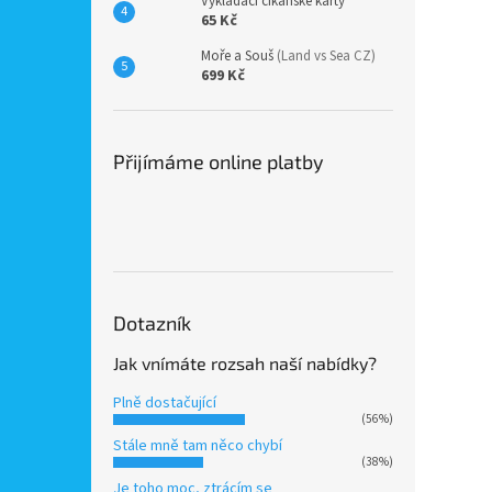
Vykládací cikánské karty
65 Kč
Moře a Souš
(Land vs Sea CZ)
699 Kč
Přijímáme online platby
Dotazník
Jak vnímáte rozsah naší nabídky?
Plně dostačující
(56%)
Stále mně tam něco chybí
(38%)
Je toho moc, ztrácím se