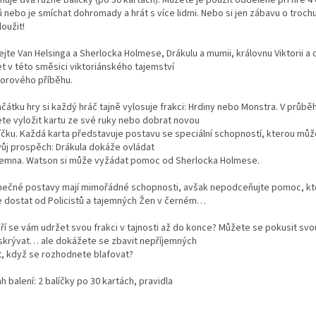
 nebo je smíchat dohromady a hrát s více lidmi. Nebo si jen zábavu o troch
oužit!
jte Van Helsinga a Sherlocka Holmese, Drákulu a mumii, královnu Viktorii a 
et v této směsici viktoriánského tajemství
rorového příběhu.
čátku hry si každý hráč tajně vylosuje frakci: Hrdiny nebo Monstra. V průbě
te vyložit kartu ze své ruky nebo dobrat novou
líčku. Každá karta představuje postavu se speciální schopností, kterou můž
vůj prospěch: Drákula dokáže ovládat
 temna. Watson si může vyžádat pomoc od Sherlocka Holmese.
nečné postavy mají mimořádné schopnosti, avšak nepodceňujte pomoc, kt
 dostat od Policistů a tajemných Žen v černém…
ří se vám udržet svou frakci v tajnosti až do konce? Můžete se pokusit sv
 skrývat… ale dokážete se zbavit nepříjemných
t, když se rozhodnete blafovat?
 balení: 2 balíčky po 30 kartách, pravidla