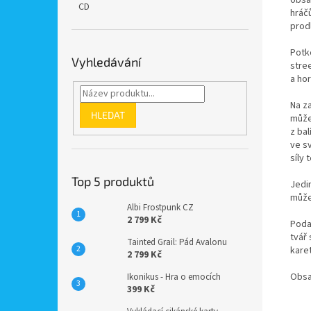
CD
hráčů
prodl
Potke
Vyhledávání
stre
a ho
Na za
HLEDAT
může
z ba
ve s
síly
Top 5 produktů
Jedi
může
Albi Frostpunk CZ
2 799 Kč
Poda
tvář
Tainted Grail: Pád Avalonu
kare
2 799 Kč
Obsah
Ikonikus - Hra o emocích
399 Kč