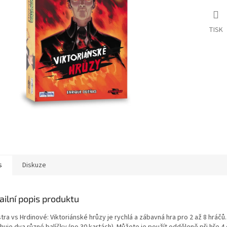
TISK
s
Diskuze
ailní popis produktu
ra vs Hrdinové: Viktoriánské hrůzy je rychlá a zábavná hra pro 2 až 8 hráčů
huje dva různé balíčky (po 30 kartách). Můžete je použít odděleně při hře 4