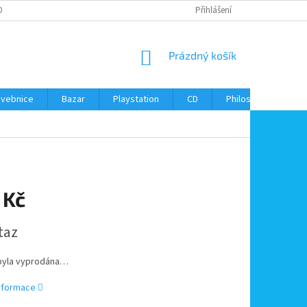
ONTAKTY
Přihlášení
NÁKUPNÍ
Prázdný košík
KOŠÍK
avebnice
Bazar
Playstation
CD
Philos
Kontak
 Kč
taz
byla vyprodána…
informace