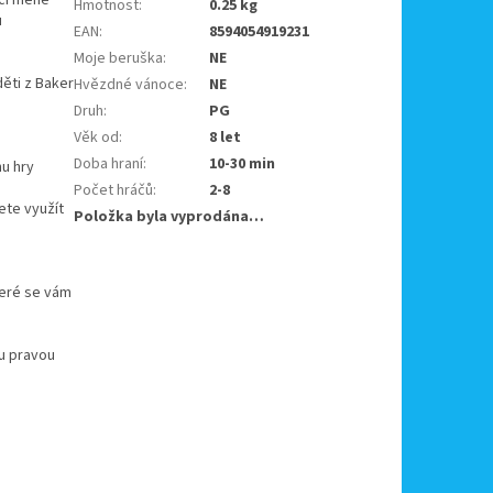
Hmotnost
:
0.25 kg
u
EAN
:
8594054919231
Moje beruška
:
NE
děti z Baker
Hvězdné vánoce
:
NE
Druh
:
PG
Věk od
:
8 let
Doba hraní
:
10-30 min
hu hry
Počet hráčů
:
2-8
ete využít
Položka byla vyprodána…
eré se vám
ou pravou