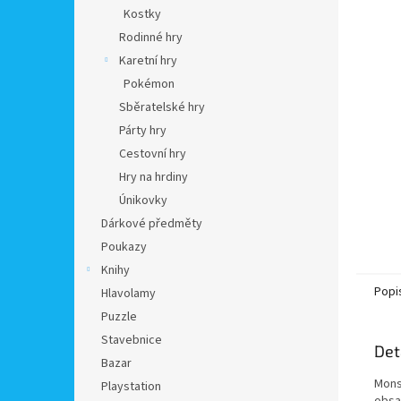
n
Kostky
e
Rodinné hry
l
Karetní hry
Pokémon
Sběratelské hry
Párty hry
Cestovní hry
Hry na hrdiny
Únikovky
Dárkové předměty
Poukazy
Knihy
Popi
Hlavolamy
Puzzle
Stavebnice
Det
Bazar
Monst
Playstation
obsa