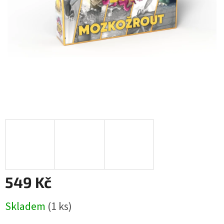
549 Kč
Měrná
Skladem
(1 ks)
cena: