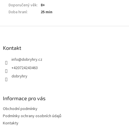
Doporučený věk
:
8+
Doba hraní
:
25 min
Z
á
p
a
Kontakt
t
info
@
dobryhry.cz
í
+420724243463
dobryhry
Informace pro vás
Obchodní podmínky
Podmínky ochrany osobních údajů
Kontakty