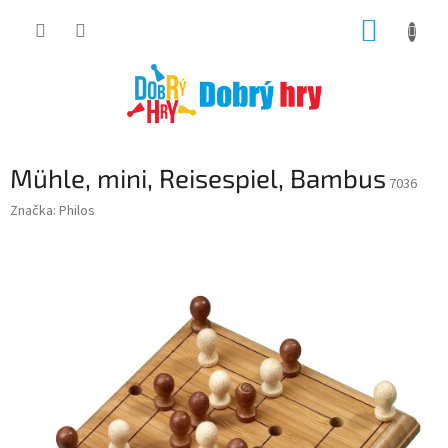
Přejít
NÁKUP
na
obsah
KOŠÍK
Mühle, mini, Reisespiel, Bambus
7036
Značka:
Philos