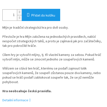
Přidat do košíku
Mlýn je tradiční strategická hra pro dvě osoby.
Přestože je hra Mlýn založena na jednoduchých pravidlech, nabízí
nespočet strategických tahů, a proto je zajímavá jak pro začátečníky,
tak pro pokročilé hráče.
Cílem hry je vytvořit mlýny, tj. tři vlastní kameny za sebou. Pokud hráč
vytvoří mlýn, může se zmocnit jednoho ze soupeřových kamenů.
Vítězem se stává ten hráč, kterému se podaří zajmout tolik
soupeřových kamenů, že soupeři zůstanou pouze dva kameny, nebo
pokud se hráči podaří zablokovat soupeře tak, že se již nemůže
pohybovat.
Hra neobsahuje česká pravidla.
Detailní informace