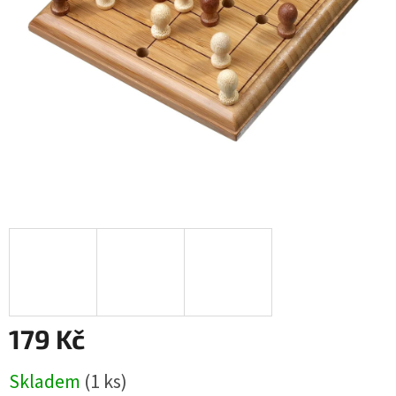
179 Kč
Měrná
Skladem
(1 ks)
cena: