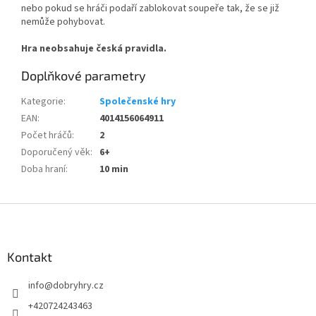
nebo pokud se hráči podaří zablokovat soupeře tak, že se již
nemůže pohybovat.
Hra neobsahuje česká pravidla.
Doplňkové parametry
Kategorie
:
Společenské hry
EAN
:
4014156064911
Počet hráčů
:
2
Doporučený věk
:
6+
Doba hraní
:
10 min
Z
á
p
a
Kontakt
t
info
@
dobryhry.cz
í
+420724243463