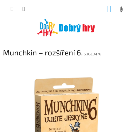
Přejít
NÁKUP
na
obsah
KOŠÍK
Munchkin – rozšíření 6.
SJG13476