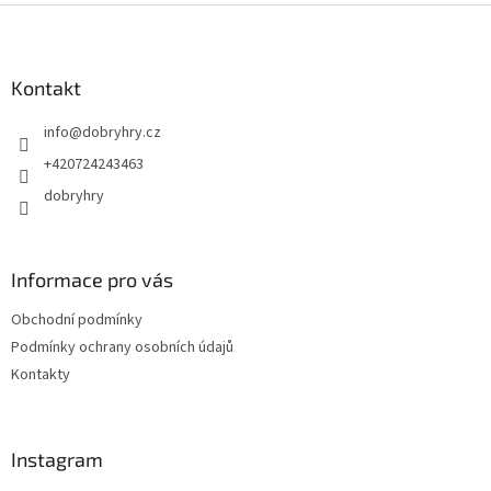
Z
á
p
a
Kontakt
t
info
@
dobryhry.cz
í
+420724243463
dobryhry
Informace pro vás
Obchodní podmínky
Podmínky ochrany osobních údajů
Kontakty
Instagram