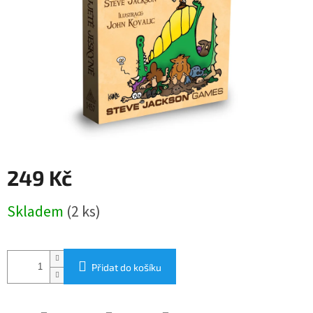
249 Kč
Měrná
Skladem
(2 ks)
cena:
Přidat do košíku