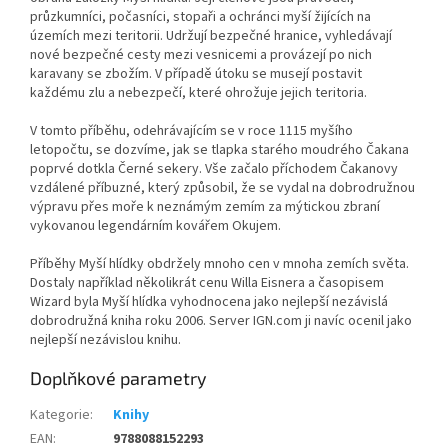
průzkumníci, počasníci, stopaři a ochránci myší žijících na
územích mezi teritorii. Udržují bezpečné hranice, vyhledávají
nové bezpečné cesty mezi vesnicemi a provázejí po nich
karavany se zbožím. V případě útoku se musejí postavit
každému zlu a nebezpečí, které ohrožuje jejich teritoria.
V tomto příběhu, odehrávajícím se v roce 1115 myšího
letopočtu, se dozvíme, jak se tlapka starého moudrého Čakana
poprvé dotkla Černé sekery. Vše začalo příchodem Čakanovy
vzdálené příbuzné, který způsobil, že se vydal na dobrodružnou
výpravu přes moře k neznámým zemím za mýtickou zbraní
vykovanou legendárním kovářem Okujem.
Příběhy Myší hlídky obdržely mnoho cen v mnoha zemích světa.
Dostaly například několikrát cenu Willa Eisnera a časopisem
Wizard byla Myší hlídka vyhodnocena jako nejlepší nezávislá
dobrodružná kniha roku 2006. Server IGN.com ji navíc ocenil jako
nejlepší nezávislou knihu.
Doplňkové parametry
Kategorie
:
Knihy
EAN
:
9788088152293