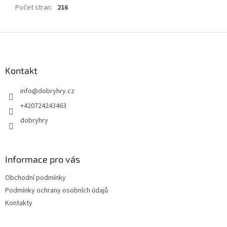
Počet stran
:
216
Z
á
p
a
Kontakt
t
info
@
dobryhry.cz
í
+420724243463
dobryhry
Informace pro vás
Obchodní podmínky
Podmínky ochrany osobních údajů
Kontakty