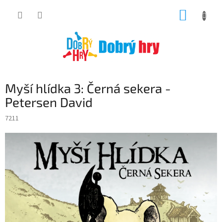
Přejít
NÁKUP
na
obsah
KOŠÍK
Myší hlídka 3: Černá sekera -
Petersen David
7211