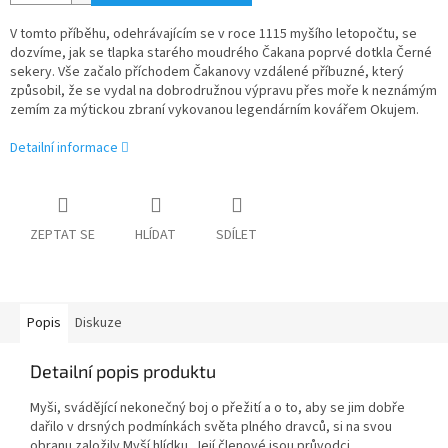
V tomto příběhu, odehrávajícím se v roce 1115 myšího letopočtu, se
dozvíme, jak se tlapka starého moudrého Čakana poprvé dotkla Černé
sekery. Vše začalo příchodem Čakanovy vzdálené příbuzné, který
způsobil, že se vydal na dobrodružnou výpravu přes moře k neznámým
zemím za mýtickou zbraní vykovanou legendárním kovářem Okujem.
Detailní informace
ZEPTAT SE
HLÍDAT
SDÍLET
Popis
Diskuze
Detailní popis produktu
Myši, svádějící nekonečný boj o přežití a o to, aby se jim dobře
dařilo v drsných podmínkách světa plného dravců, si na svou
obranu založily Myší hlídku. Její členové jsou průvodci,