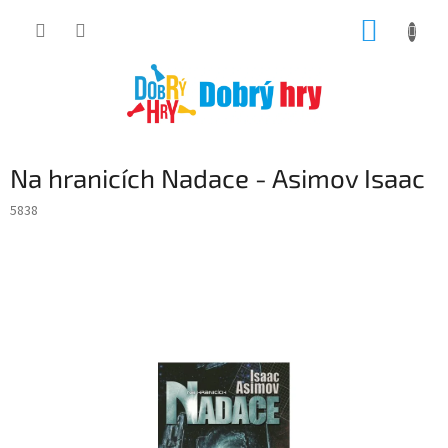
Přejít
NÁKUP
na
obsah
KOŠÍK
Na hranicích Nadace - Asimov Isaac
5838