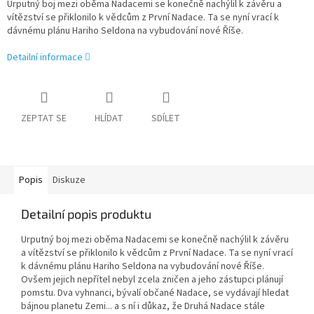
Urputný boj mezi oběma Nadacemi se konečně nachýlil k závěru a
vítězství se přiklonilo k vědcům z První Nadace. Ta se nyní vrací k
dávnému plánu Hariho Seldona na vybudování nové Říše.
Detailní informace
ZEPTAT SE
HLÍDAT
SDÍLET
Popis
Diskuze
Detailní popis produktu
Urputný boj mezi oběma Nadacemi se konečně nachýlil k závěru
a vítězství se přiklonilo k vědcům z První Nadace. Ta se nyní vrací
k dávnému plánu Hariho Seldona na vybudování nové Říše.
Ovšem jejich nepřítel nebyl zcela zničen a jeho zástupci plánují
pomstu. Dva vyhnanci, bývalí občané Nadace, se vydávají hledat
bájnou planetu Zemi... a s ní i důkaz, že Druhá Nadace stále