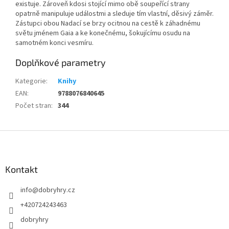
existuje. Zároveň kdosi stojící mimo obě soupeřící strany
opatrně manipuluje událostmi a sleduje tím vlastní, děsivý záměr.
Zástupci obou Nadací se brzy ocitnou na cestě k záhadnému
světu jménem Gaia a ke konečnému, šokujícímu osudu na
samotném konci vesmíru.
Doplňkové parametry
Kategorie
:
Knihy
EAN
:
9788076840645
Počet stran
:
344
Z
á
p
a
Kontakt
t
info
@
dobryhry.cz
í
+420724243463
dobryhry