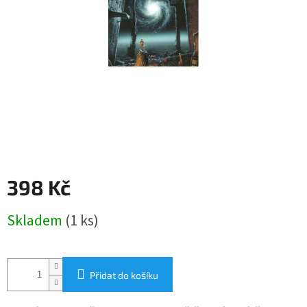
398 Kč
Měrná
Skladem
(1 ks)
cena:
Přidat do košíku