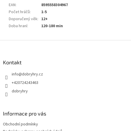
EAN
:
8595558304967
Počet hráčů
:
1-5
Doporučený věk
:
12+
Doba hraní
:
120-180 min
Z
á
p
a
Kontakt
t
info
@
dobryhry.cz
í
+420724243463
dobryhry
Informace pro vás
Obchodní podmínky