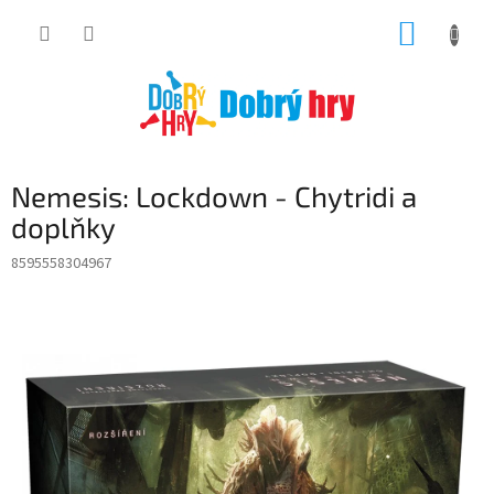
Přejít
NÁKUP
na
obsah
KOŠÍK
Nemesis: Lockdown - Chytridi a
doplňky
8595558304967