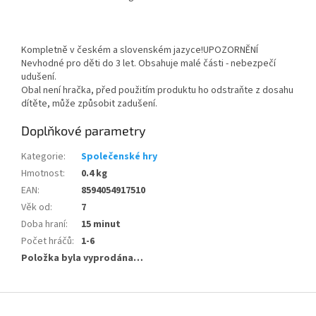
Kompletně v českém a slovenském jazyce!UPOZORNĚNÍ
Nevhodné pro děti do 3 let. Obsahuje malé části - nebezpečí
udušení.
Obal není hračka, před použitím produktu ho odstraňte z dosahu
dítěte, může způsobit zadušení.
Doplňkové parametry
Kategorie
:
Společenské hry
Hmotnost
:
0.4 kg
EAN
:
8594054917510
Věk od
:
7
Doba hraní
:
15 minut
Počet hráčů
:
1-6
Položka byla vyprodána…
Z
á