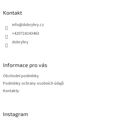
p
a
Kontakt
t
info
@
dobryhry.cz
í
+420724243463
dobryhry
Informace pro vás
Obchodní podmínky
Podmínky ochrany osobních údajů
Kontakty
Instagram