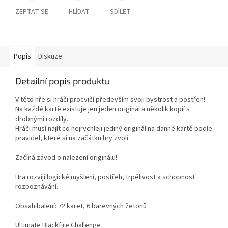
ZEPTAT SE
HLÍDAT
SDÍLET
Popis
Diskuze
Detailní popis produktu
V této hře si hráči procvičí především svoji bystrost a postřeh!
Na každé kartě existuje jen jeden originál a několik kopií s
drobnými rozdíly.
Hráči musí najít co nejrychleji jediný originál na danné kartě podle
pravidel, které si na začátku hry zvolí.
Začíná závod o nalezení originálu!
Hra rozvíjí logické myšlení, postřeh, trpělivost a schopnost
rozpoznávání.
Obsah balení: 72 karet, 6 barevných žetonů
Ultimate Blackfire Challenge