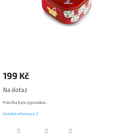
199 Kč
Měrná
Na dotaz
cena:
Položka byla vyprodána…
Detailní informace