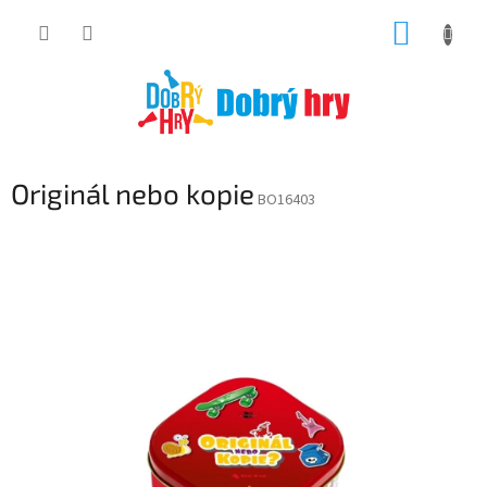
Přejít
NÁKUP
na
obsah
KOŠÍK
Originál nebo kopie
BO16403