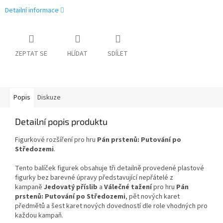
Detailní informace
ZEPTAT SE
HLÍDAT
SDÍLET
Popis
Diskuze
Detailní popis produktu
Figurkové rozšíření pro hru
Pán prstenů:
Putování po
Středozemi
.
Tento balíček figurek obsahuje tři detailně provedené plastové
figurky bez barevné úpravy představující nepřátelé z
kampaně
Jedovatý příslib
a
Válečné tažení
pro hru
Pán
prstenů: Putování po Středozemi
, pět nových karet
předmětů a šest karet nových dovedností dle role vhodných pro
každou kampaň.