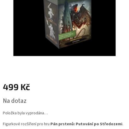
499 Kč
Měrná
Na dotaz
cena:
Položka byla vyprodána…
Figurkové rozšíření pro hru
Pán prstenů:
Putování po Středozemi
.