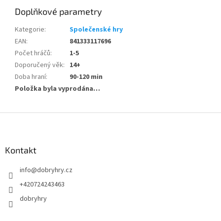
Doplňkové parametry
Kategorie
:
Společenské hry
EAN
:
841333117696
Počet hráčů
:
1-5
Doporučený věk
:
14+
Doba hraní
:
90-120 min
Položka byla vyprodána…
Z
á
p
a
Kontakt
t
info
@
dobryhry.cz
í
+420724243463
dobryhry