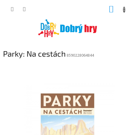
Přejít
NÁKUP
na
obsah
KOŠÍK
Parky: Na cestách
8590228064844