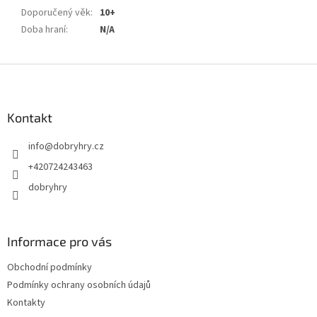
Doporučený věk
:
10+
Doba hraní
:
N/A
Z
á
p
a
Kontakt
t
info
@
dobryhry.cz
í
+420724243463
dobryhry
Informace pro vás
Obchodní podmínky
Podmínky ochrany osobních údajů
Kontakty