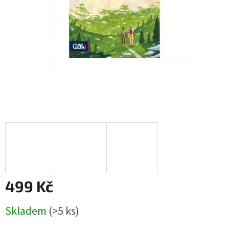
499 Kč
Měrná
Skladem
(>5 ks)
cena: