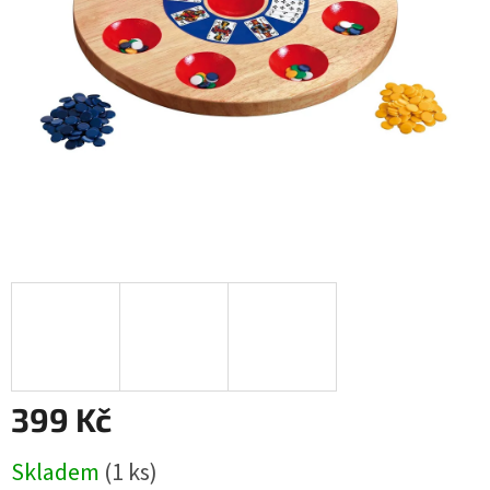
399 Kč
Měrná
Skladem
(1 ks)
cena: