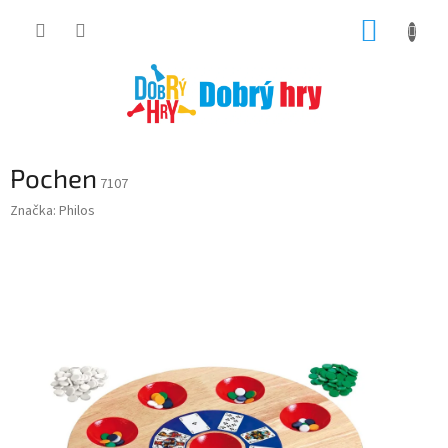
Přejít
NÁKUP
na
obsah
KOŠÍK
Pochen
7107
Značka:
Philos