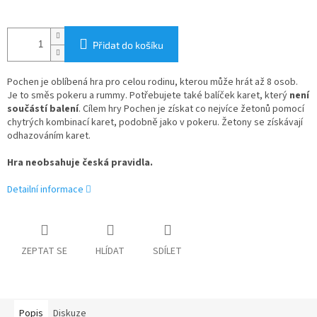
Přidat do košíku
Pochen je oblíbená hra pro celou rodinu, kterou může hrát až 8 osob.
Je to směs pokeru a rummy. Potřebujete také balíček karet, který
není
součástí balení
. Cílem hry Pochen je získat co nejvíce žetonů pomocí
chytrých kombinací karet, podobně jako v pokeru. Žetony se získávají
odhazováním karet.
Hra neobsahuje česká pravidla.
Detailní informace
ZEPTAT SE
HLÍDAT
SDÍLET
Popis
Diskuze