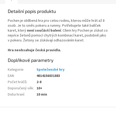
Detailní popis produktu
Pochen je oblíbená hra pro celou rodinu, kterou může hrát až 8
osob. Je to směs pokeru a rummy. Potřebujete také balíček
karet, který
není součástí balení
. Cílem hry Pochen je získat co
nejvíce žetonů pomocí chytrých kombinací karet, podobně jako
v pokeru. Žetony se získávají odhazováním karet.
Hra neobsahuje česká pravidla.
Doplňkové parametry
Kategorie
:
Společenské hry
EAN
:
4014156031883
Počet hráčů
:
2-8
Doporučený věk
:
10+
Doba hraní
:
10 min
Z
á