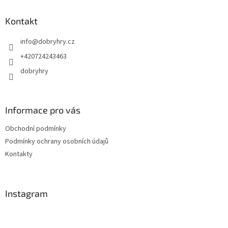
p
a
Kontakt
t
info
@
dobryhry.cz
í
+420724243463
dobryhry
Informace pro vás
Obchodní podmínky
Podmínky ochrany osobních údajů
Kontakty
Instagram