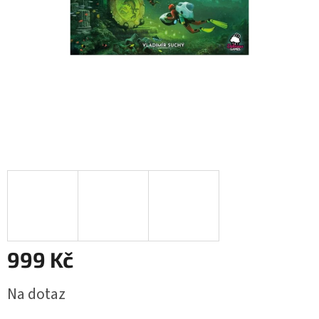
999 Kč
Měrná
Na dotaz
cena: