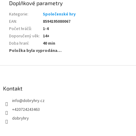
Doplňkové parametry
Kategorie
:
Společenské hry
EAN
:
8594195080067
Počet hráčů
:
1-4
Doporučený věk
:
14+
Doba hraní
:
40 min
Položka byla vyprodána…
Z
á
p
a
Kontakt
t
info
@
dobryhry.cz
í
+420724243463
dobryhry