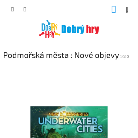
Přejít
NÁKUP
na
obsah
KOŠÍK
Podmořská města : Nové objevy
1050