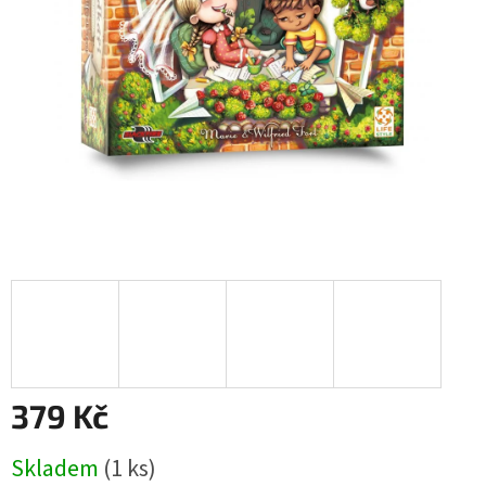
379 Kč
Měrná
Skladem
(1 ks)
cena: