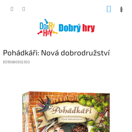
Přejít
NÁKUP
na
obsah
KOŠÍK
Pohádkáři: Nová dobrodružství
8595680301933