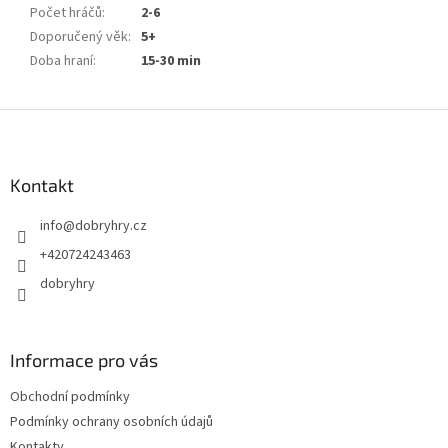
Počet hráčů
:
2-6
Doporučený věk
:
5+
Doba hraní
:
15-30 min
Z
á
p
a
Kontakt
t
info
@
dobryhry.cz
í
+420724243463
dobryhry
Informace pro vás
Obchodní podmínky
Podmínky ochrany osobních údajů
Kontakty