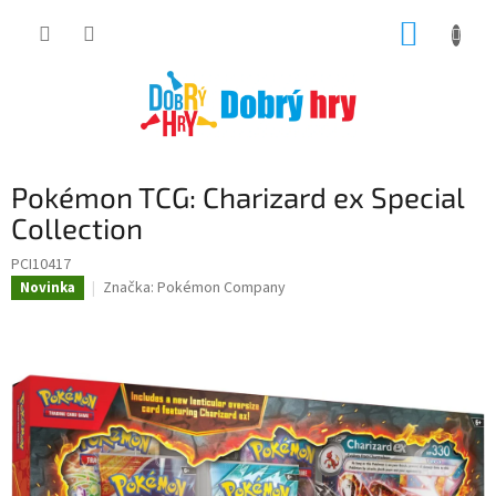
Přejít
NÁKUP
na
obsah
KOŠÍK
Pokémon TCG: Charizard ex Special
Collection
PCI10417
Značka:
Pokémon Company
Novinka