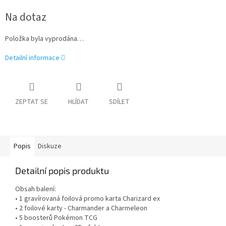
Měrná
Na dotaz
cena:
Položka byla vyprodána…
Detailní informace
ZEPTAT SE
HLÍDAT
SDÍLET
Popis
Diskuze
Detailní popis produktu
Obsah balení:
• 1 gravírovaná foilová promo karta Charizard ex
• 2 foilové karty - Charmander a Charmeleon
• 5 boosterů Pokémon TCG