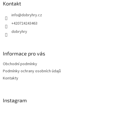
a
Kontakt
t
info
@
dobryhry.cz
í
+420724243463
dobryhry
Informace pro vás
Obchodní podmínky
Podmínky ochrany osobních údajů
Kontakty
Instagram