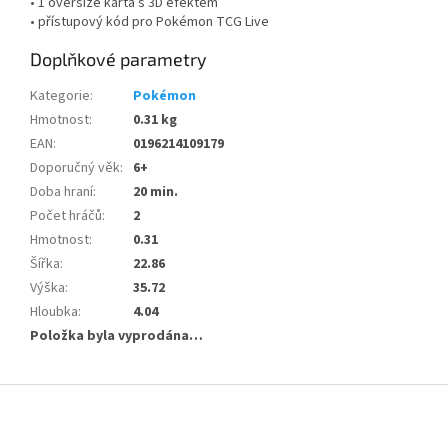
• 1 oversize karta s 3D efektem
• přístupový kód pro Pokémon TCG Live
Doplňkové parametry
Kategorie
:
Pokémon
Hmotnost
:
0.31 kg
EAN
:
0196214109179
Doporučný věk
:
6+
Doba hraní
:
20 min.
Počet hráčů
:
2
Hmotnost
:
0.31
Šířka
:
22.86
Výška
:
35.72
Hloubka
:
4.04
Položka byla vyprodána…
Z
á
p