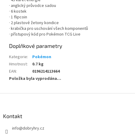
· 45 karet energie
· anglický průvodce sadou
· 6 kostek
· 1 flipcoin
· 2 plastové žetony kondice
· krabička pro uschování všech komponentů
· přístupový kód pro Pokémon TCG Live
Doplňkové parametry
Kategorie
:
Pokémon
Hmotnost
:
0.7 kg
EAN
:
0196214113664
Položka byla vyprodána…
Z
á
p
a
Kontakt
t
info
@
dobryhry.cz
í