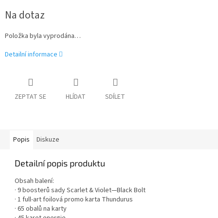
Měrná
Na dotaz
cena:
Položka byla vyprodána…
Detailní informace
ZEPTAT SE
HLÍDAT
SDÍLET
Popis
Diskuze
Detailní popis produktu
Obsah balení:
· 9 boosterů sady Scarlet & Violet—Black Bolt
· 1 full-art foilová promo karta Thundurus
· 65 obalů na karty