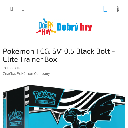
Přejít
NÁKUP
na
obsah
KOŠÍK
Pokémon TCG: SV10.5 Black Bolt -
Elite Trainer Box
PCI10037B
Značka:
Pokémon Company