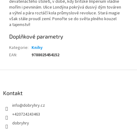
devatenáctého století, v době, kdy britské Impérium vládne
mořím i pevninám. Ulice Londýna pokrývá dusivý dým továren
a výhní a pára roztáčí kola průmyslové revoluce. Stará magie
však stále proudí zemí. Ponořte se do světa plného kouzel
a tajemství!
Doplňkové parametry
Kategorie
:
Knihy
EAN
:
9788025454152
Z
á
p
a
Kontakt
t
info
@
dobryhry.cz
í
+420724243463
dobryhry