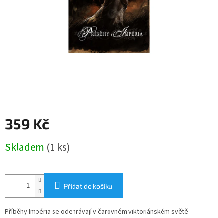
359 Kč
Měrná
Skladem
(1 ks)
cena:
Přidat do košíku
Příběhy Impéria se odehrávají v čarovném viktoriánském světě