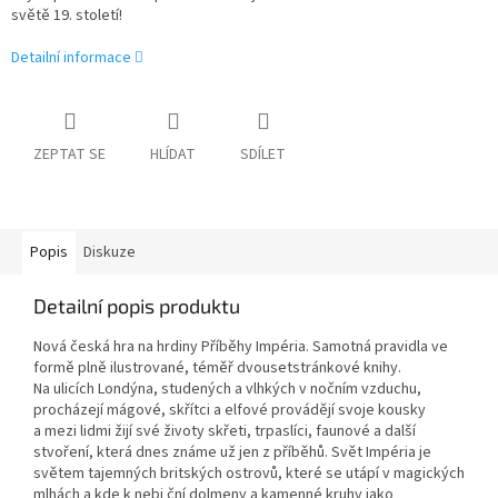
světě 19. století!
Detailní informace
ZEPTAT SE
HLÍDAT
SDÍLET
Popis
Diskuze
Detailní popis produktu
Nová česká hra na hrdiny Příběhy Impéria. Samotná pravidla ve
formě plně ilustrované, téměř dvousetstránkové knihy.
Na ulicích Londýna, studených a vlhkých v nočním vzduchu,
procházejí mágové, skřítci a elfové provádějí svoje kousky
a mezi lidmi žijí své životy skřeti, trpaslíci, faunové a další
stvoření, která dnes známe už jen z příběhů. Svět Impéria je
světem tajemných britských ostrovů, které se utápí v magických
mlhách a kde k nebi ční dolmeny a kamenné kruhy jako