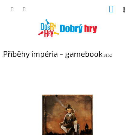
Přejít
NÁKUP
na
obsah
KOŠÍK
Příběhy impéria - gamebook
9162