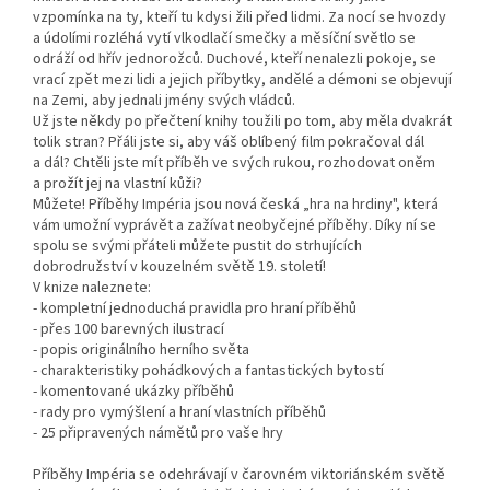
vzpomínka na ty, kteří tu kdysi žili před lidmi. Za nocí se hvozdy
a údolími rozléhá vytí vlkodlačí smečky a měsíční světlo se
odráží od hřív jednorožců. Duchové, kteří nenalezli pokoje, se
vrací zpět mezi lidi a jejich příbytky, andělé a démoni se objevují
na Zemi, aby jednali jmény svých vládců.
Už jste někdy po přečtení knihy toužili po tom, aby měla dvakrát
tolik stran? Přáli jste si, aby váš oblíbený film pokračoval dál
a dál? Chtěli jste mít příběh ve svých rukou, rozhodovat oněm
a prožít jej na vlastní kůži?
Můžete! Příběhy Impéria jsou nová česká „hra na hrdiny", která
vám umožní vyprávět a zažívat neobyčejné příběhy. Díky ní se
spolu se svými přáteli můžete pustit do strhujících
dobrodružství v kouzelném světě 19. století!
V knize naleznete:
- kompletní jednoduchá pravidla pro hraní příběhů
- přes 100 barevných ilustrací
- popis originálního herního světa
- charakteristiky pohádkových a fantastických bytostí
- komentované ukázky příběhů
- rady pro vymýšlení a hraní vlastních příběhů
- 25 připravených námětů pro vaše hry
Příběhy Impéria se odehrávají v čarovném viktoriánském světě