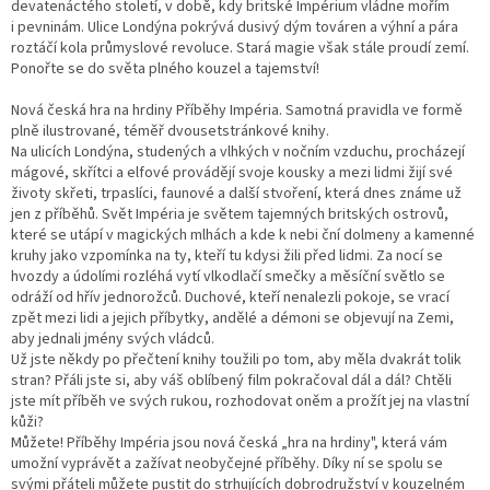
devatenáctého století, v době, kdy britské Impérium vládne mořím
i pevninám. Ulice Londýna pokrývá dusivý dým továren a výhní a pára
roztáčí kola průmyslové revoluce. Stará magie však stále proudí zemí.
Ponořte se do světa plného kouzel a tajemství!
Nová česká hra na hrdiny Příběhy Impéria. Samotná pravidla ve formě
plně ilustrované, téměř dvousetstránkové knihy.
Na ulicích Londýna, studených a vlhkých v nočním vzduchu, procházejí
mágové, skřítci a elfové provádějí svoje kousky a mezi lidmi žijí své
životy skřeti, trpaslíci, faunové a další stvoření, která dnes známe už
jen z příběhů. Svět Impéria je světem tajemných britských ostrovů,
které se utápí v magických mlhách a kde k nebi ční dolmeny a kamenné
kruhy jako vzpomínka na ty, kteří tu kdysi žili před lidmi. Za nocí se
hvozdy a údolími rozléhá vytí vlkodlačí smečky a měsíční světlo se
odráží od hřív jednorožců. Duchové, kteří nenalezli pokoje, se vrací
zpět mezi lidi a jejich příbytky, andělé a démoni se objevují na Zemi,
aby jednali jmény svých vládců.
Už jste někdy po přečtení knihy toužili po tom, aby měla dvakrát tolik
stran? Přáli jste si, aby váš oblíbený film pokračoval dál a dál? Chtěli
jste mít příběh ve svých rukou, rozhodovat oněm a prožít jej na vlastní
kůži?
Můžete! Příběhy Impéria jsou nová česká „hra na hrdiny", která vám
umožní vyprávět a zažívat neobyčejné příběhy. Díky ní se spolu se
svými přáteli můžete pustit do strhujících dobrodružství v kouzelném