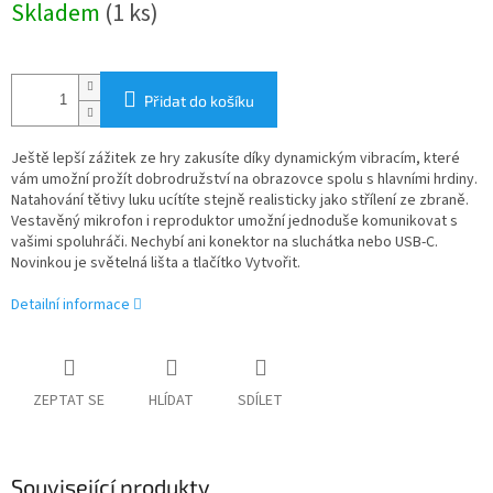
Skladem
(1 ks)
cena:
Přidat do košíku
Ještě lepší zážitek ze hry zakusíte díky dynamickým vibracím, které
vám umožní prožít dobrodružství na obrazovce spolu s hlavními hrdiny.
Natahování tětivy luku ucítíte stejně realisticky jako střílení ze zbraně.
Vestavěný mikrofon i reproduktor umožní jednoduše komunikovat s
vašimi spoluhráči. Nechybí ani konektor na sluchátka nebo USB-C.
Novinkou je světelná lišta a tlačítko Vytvořit.
Detailní informace
ZEPTAT SE
HLÍDAT
SDÍLET
Související produkty