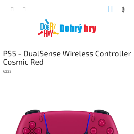
Přejít
NÁKUP
na
obsah
KOŠÍK
PS5 - DualSense Wireless Controller
Cosmic Red
6223