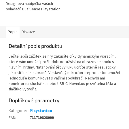
Designová nabíječka vašich
ovladačů DualSense Playstation
5 ovladačů, v designu
Playstationu 5 bude skvělým...
Popis
Diskuze
Detailní popis produktu
Ještě lepší zážitek ze hry zakusíte díky dynamickým vibracím,
které vám umožní prožít dobrodružství na obrazovce spolu s
hlavními hrdiny. Natahování tětivy luku ucítíte stejně realisticky
jako střílení ze zbraně. Vestavěný mikrofon i reproduktor umožní
jednoduše komunikovat s vašimi spoluhráči. Nechybí ani
konektor na sluchátka nebo USB-C. Novinkou je světelná lišta a
tlačítko Vytvořit.
Doplňkové parametry
Kategorie
:
Playstation
EAN
:
711719828099