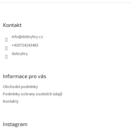
Z
á
p
a
Kontakt
t
info
@
dobryhry.cz
í
+420724243463
dobryhry
Informace pro vás
Obchodní podmínky
Podmínky ochrany osobních údajů
Kontakty
Instagram