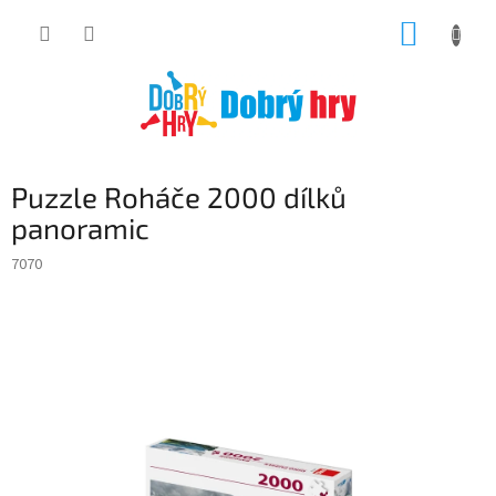
Přejít
NÁKUP
na
obsah
KOŠÍK
Puzzle Roháče 2000 dílků
panoramic
7070