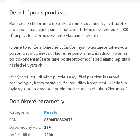
Detailní popis produktu
Roháče se chlubí hned několika dvoutisícovkami. Vy se budete
moci pochlubit jejich panoramatickou fotkou sestavenou z 2000
dílků puzzle, kterou sestavíte vlastníma rukama.
Kromě toho, že si báječně vyčistíte mysl, otestujete také svou
pozornost a trpělivost. Nádherné panorama Západních Tater si
po dokončení můžete také podlepit pomocí speciálního lepidla a
následně vystavit.
Při výrobě 2000dílného puzzle se využívá precizní laserová
technologie, která zaručuje, že jsou dílky kompletní. Skládačka
byla vyrobena z vysoce odolného kartonu s dlouhou životností.
Doplňkové parametry
Kategorie
:
Puzzle
EAN
:
8590878562073
Doporučený věk
:
15+
počet dílků
:
2000