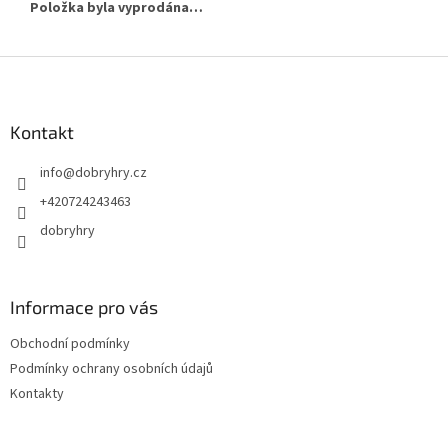
Položka byla vyprodána…
Z
á
p
a
Kontakt
t
info
@
dobryhry.cz
í
+420724243463
dobryhry
Informace pro vás
Obchodní podmínky
Podmínky ochrany osobních údajů
Kontakty