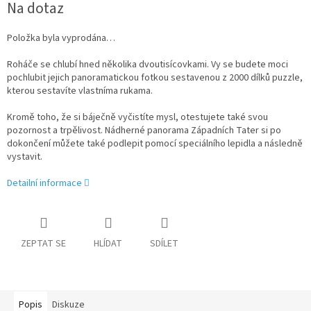
Na dotaz
cena:
Položka byla vyprodána…
Roháče se chlubí hned několika dvoutisícovkami. Vy se budete moci
pochlubit jejich panoramatickou fotkou sestavenou z 2000 dílků puzzle,
kterou sestavíte vlastníma rukama.
Kromě toho, že si báječně vyčistíte mysl, otestujete také svou
pozornost a trpělivost. Nádherné panorama Západních Tater si po
dokončení můžete také podlepit pomocí speciálního lepidla a následně
vystavit.
Detailní informace
ZEPTAT SE
HLÍDAT
SDÍLET
Popis
Diskuze