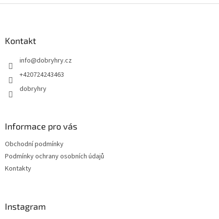
Z
á
p
a
Kontakt
t
info
@
dobryhry.cz
í
+420724243463
dobryhry
Informace pro vás
Obchodní podmínky
Podmínky ochrany osobních údajů
Kontakty
Instagram