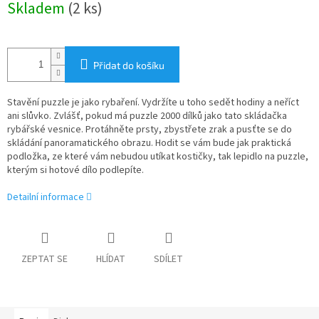
Skladem
(2 ks)
cena:
Přidat do košíku
Stavění puzzle je jako rybaření. Vydržíte u toho sedět hodiny a neříct
ani slůvko. Zvlášť, pokud má puzzle 2000 dílků jako tato skládačka
rybářské vesnice. Protáhněte prsty, zbystřete zrak a pusťte se do
skládání panoramatického obrazu. Hodit se vám bude jak praktická
podložka, ze které vám nebudou utíkat kostičky, tak lepidlo na puzzle,
kterým si hotové dílo podlepíte.
Detailní informace
ZEPTAT SE
HLÍDAT
SDÍLET