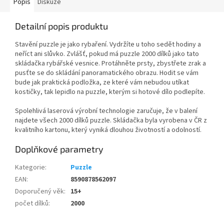
Popis
Diskuze
Detailní popis produktu
Stavění puzzle je jako rybaření. Vydržíte u toho sedět hodiny a
neříct ani slůvko. Zvlášť, pokud má puzzle 2000 dílků jako tato
skládačka rybářské vesnice. Protáhněte prsty, zbystřete zrak a
pusťte se do skládání panoramatického obrazu. Hodit se vám
bude jak praktická podložka, ze které vám nebudou utíkat
kostičky, tak lepidlo na puzzle, kterým si hotové dílo podlepíte.
Spolehlivá laserová výrobní technologie zaručuje, že v balení
najdete všech 2000 dílků puzzle. Skládačka byla vyrobena v ČR z
kvalitního kartonu, který vyniká dlouhou životností a odolností.
Doplňkové parametry
Kategorie
:
Puzzle
EAN
:
8590878562097
Doporučený věk
:
15+
počet dílků
:
2000