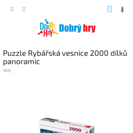
Přejít
NÁKUP
na
obsah
KOŠÍK
Puzzle Rybářská vesnice 2000 dílků
panoramic
7071