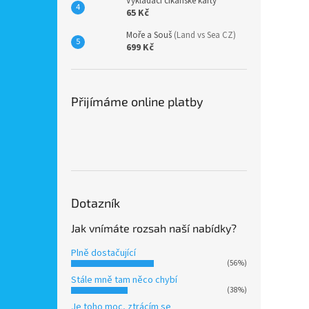
Vykládací cikánské karty
65 Kč
Moře a Souš
(Land vs Sea CZ)
699 Kč
Přijímáme online platby
Dotazník
Jak vnímáte rozsah naší nabídky?
Plně dostačující
(56%)
Stále mně tam něco chybí
(38%)
Je toho moc, ztrácím se