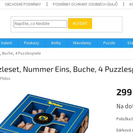
OBCHODNÍ PODMÍNKY
PODMÍNKY OCHRANY OSOBNÍCH ÚDAJŮ
K
HLEDAT
 balení
Poukazy
Knihy
Hlavolamy
Puzzle
St
, Buche, 4 Puzzlespiele
leset, Nummer Eins, Buche, 4 Puzzles
Philos
299
Měrná
Na do
cena:
Položka 
Dárková 