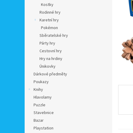
n
Kostky
e
Rodinné hry
l
Karetní hry
Pokémon
Sběratelské hry
Párty hry
Cestovní hry
Hry na hrdiny
Únikovky
Dárkové předměty
Poukazy
Knihy
Hlavolamy
Puzzle
Stavebnice
Bazar
Playstation