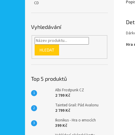
Popi
CD
Det
Vyhledávání
Dárk
Hra 
HLEDAT
Top 5 produktů
Albi Frostpunk CZ
2 799 Kč
Tainted Grail: Pád Avalonu
2 799 Kč
Ikonikus - Hra o emocích
399 Kč