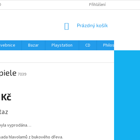
ONTAKTY
Přihlášení
NÁKUPNÍ
Prázdný košík
KOŠÍK
avebnice
Bazar
Playstation
CD
Philos
Kontak
piele
7039
 Kč
taz
byla vyprodána…
sada hlavolamů z bukového dřeva.