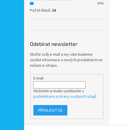
(6%)
Počet hlasů:
16
Odebírat newsletter
Vložte svůj e-mail a my vám budeme
zasílat informace o nových produktech na
našem e-shopu.
E-mail
Vložením e-mailu souhlasíte s
podmínkami ochrany osobních údajů
PŘIHLÁSIT SE
Z