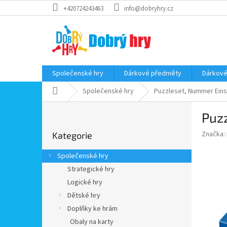
Přejít
+420724243463
info@dobryhry.cz
na
obsah
Společenské hry
Dárkové předměty
Dárkové
Domů
Společenské hry
Puzzleset, Nummer Eins
P
Puzz
o
Přeskočit
s
Značka:
Kategorie
kategorie
t
r
Společenské hry
a
Strategické hry
n
Logické hry
n
í
Dětské hry
p
Doplňky ke hrám
a
Obaly na karty