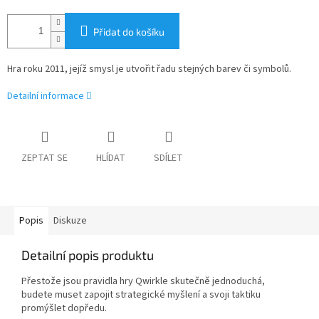
Přidat do košíku
Hra roku 2011, jejíž smysl je utvořit řadu stejných barev či symbolů.
Detailní informace
ZEPTAT SE
HLÍDAT
SDÍLET
Popis
Diskuze
Detailní popis produktu
Přestože jsou pravidla hry Qwirkle skutečně jednoduchá,
budete muset zapojit strategické myšlení a svoji taktiku
promýšlet dopředu.