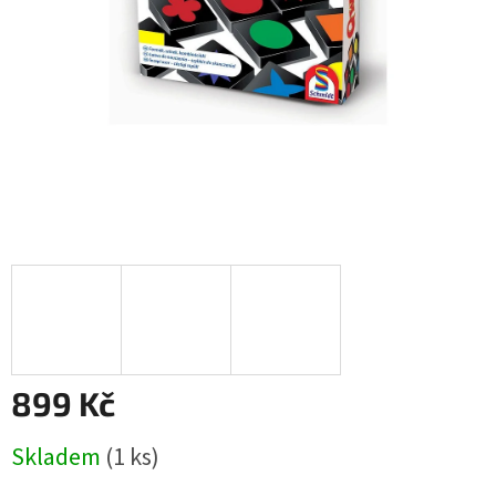
899 Kč
Měrná
Skladem
(1 ks)
cena: