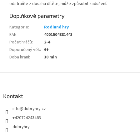
odstraňte z dosahu dítěte, může způsobit zadušení.
Doplňkové parametry
Kategorie
:
Rodinné hry
EAN
:
4001504881443
Počet hráčů
:
2-4
Doporučený věk
:
6+
Doba hraní
:
30 min
Z
á
p
a
Kontakt
t
info
@
dobryhry.cz
í
+420724243463
dobryhry