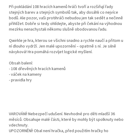
Při pokládání 108 hracích kamenů hráči tvoří a rozšiřují řady
stejných barev a stejných symbolů tak, aby dosáhli co nejvíce
bodů. Ale pozor, vaši protihráči nebudou jen tak sedět a nečinně
přihlížet. Dobře si tedy ohlídejte, abyste při čekání na výhodnou
mezírku nenachystali někomu slušně obodovanou řadu.
Qwirkle je hra, kterou se všichni snadno a rychle naučí a přitom u
ní dlouho vydrží. Jen malé upozornění – opatrně s ní. Je silně
návyková! Hra pomáhá rozvíjet logické myšlení.
Obsah balení:
- 108 dřevěných hracích kamenů
- váček na kameny
- pravidla hry
VAROVÁNÍ! Nebezpečí udušení. Nevhodné pro děti mladší 36
měsíců. Obsahuje malé části, které by mohly být spolknuty nebo
vdechnuty.
UPOZORNĚNÍ! Obal není hračka, před použitím hračky ho