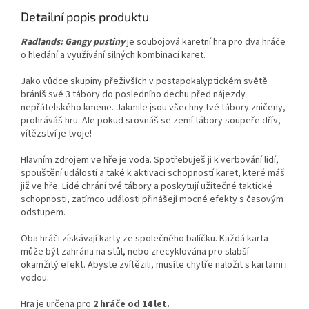
Detailní popis produktu
Radlands: Gangy pustiny
je soubojová karetní hra pro dva hráče
o hledání a využívání silných kombinací karet.
Jako vůdce skupiny přeživších v postapokalyptickém světě
bráníš své 3 tábory do posledního dechu před nájezdy
nepřátelského kmene. Jakmile jsou všechny tvé tábory zničeny,
prohráváš hru. Ale pokud srovnáš se zemí tábory soupeře dřív,
vítězství je tvoje!
Hlavním zdrojem ve hře je voda. Spotřebuješ ji k verbování lidí,
spouštění událostí a také k aktivaci schopností karet, které máš
již ve hře. Lidé chrání tvé tábory a poskytují užitečné taktické
schopnosti, zatímco události přinášejí mocné efekty s časovým
odstupem.
Oba hráči získávají karty ze společného balíčku. Každá karta
může být zahrána na stůl, nebo zrecyklována pro slabší
okamžitý efekt. Abyste zvítězili, musíte chytře naložit s kartami i
vodou.
Hra je určena pro
2 hráče od 14 let.