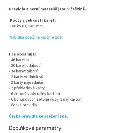
Pravidla a h
erní materiál jsou v češtině.
Počty a velikosti karet:
106 ks 63,5x89 mm
Nabídka obalů na karty je zde.
Hra obsahuje:
- 46 karet lidí
- 20 karet událostí
- 34 karet táborů
- 2 karty vodních sil
- 2 karty nájezdníků
- 2 přehledové karty
- 6 žetonů vody (silný karton)
- 6 bonusových žetonů vody (silný karton)
- česká pravidla
Česká pravidla ke stažení zde.
Doplňkové parametry