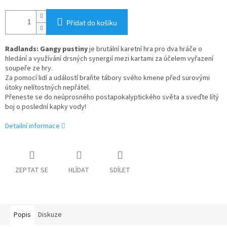
Přidat do košíku
Radlands: Gangy pustiny
je brutální karetní hra pro dva hráče o
hledání a využívání drsných synergií mezi kartami za účelem vyřazení
soupeře ze hry.
Za pomocí lidí a událostí braňte tábory svého kmene před surovými
útoky nelítostných nepřátel.
Přeneste se do neúprosného postapokalyptického světa a sveďte lítý
boj o poslední kapky vody!
Detailní informace
ZEPTAT SE
HLÍDAT
SDÍLET
Popis
Diskuze