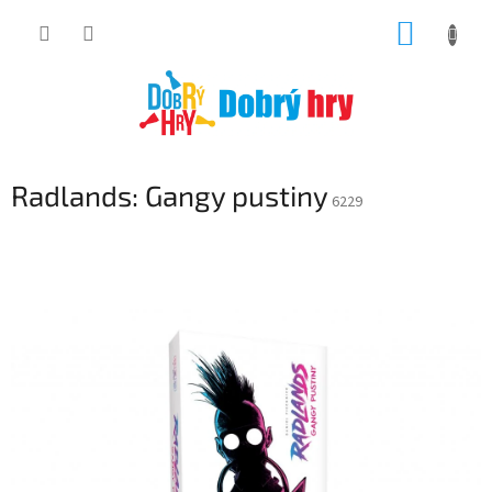
Přejít
NÁKUP
na
obsah
KOŠÍK
Radlands: Gangy pustiny
6229