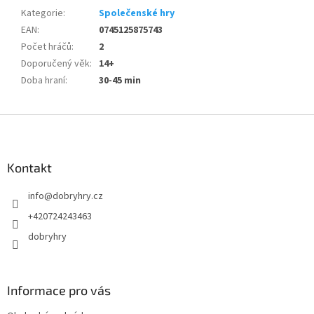
Kategorie
:
Společenské hry
EAN
:
0745125875743
Počet hráčů
:
2
Doporučený věk
:
14+
Doba hraní
:
30-45 min
Z
á
p
a
Kontakt
t
info
@
dobryhry.cz
í
+420724243463
dobryhry
Informace pro vás