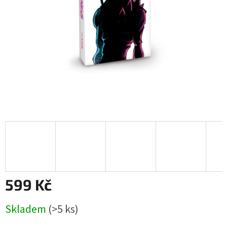
599 Kč
Měrná
Skladem
(>5 ks)
cena: