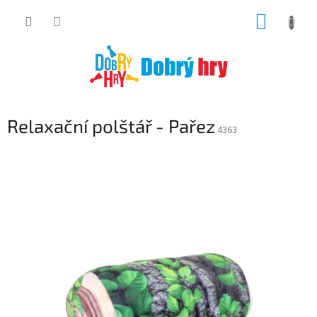
Přejít
NÁKUP
na
obsah
KOŠÍK
Relaxační polštář - Pařez
4363