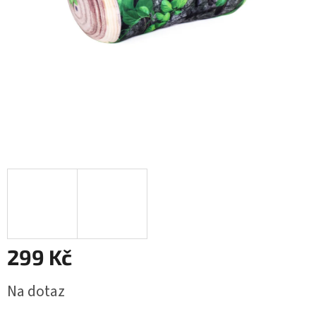
299 Kč
Měrná
Na dotaz
cena: