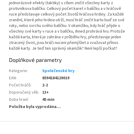
jednorázové efekty (taktiky) s cílem zničit všechny karty z
protivníkova balíčku. Celkový počet karet v balíčku a v hráčově
ruce představuje celkový počet životů hráčova hrdiny. Za každé
zranění, které jeho hrdina utrží, musí hráč zničit kartu buď ze své
ruky, nebo svrchu svého balíčku. V okamžiku, kdy hráč přijde o
všechny své karty v ruce a v balíčku, ihned prohrává hru. Protože
každá karta, která je zahrána v průběhu hry, představuje jeden
ztracený život, jsou hráči nuceni přemýšlet a zvažovat přínos
každé karty. Je teď ten správný okamžik? Není lepší počkat?
Doplňkové parametry
Kategorie
:
Společenské hry
EAN
:
8594184120019
Počet hráčů
:
2-2
Doporučený věk
:
13+
Doba hraní
:
45 min
Položka byla vyprodána…
Z
á