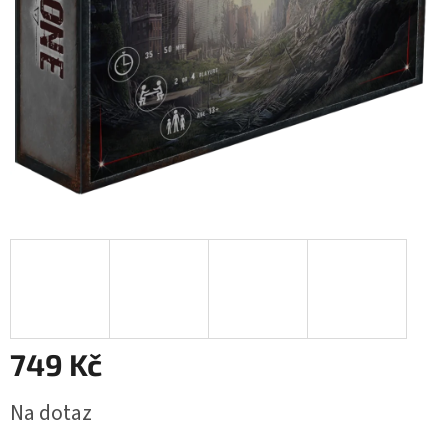
749 Kč
Měrná
Na dotaz
cena: