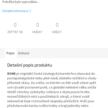
Položka byla vyprodána…
Detailní informace
ZEPTAT SE
HLÍDAT
SDÍLET
Popis
Diskuze
Detailní popis produktu
RONE
je originální česká strategická karetní hra situovaná do
postapokalyptické doby plné násilí, lidského neštěstí a všudy­
přítomné zkázy. Do světa, ve kterém se lidé snaží získat zpět
své výsadní postavení poté, co globální nukleární válka zničila
téměř všechny výdobytky civilizace a zbyla pouze hrstka
neznečištěných míst a použitelných zdrojů, o které svádí
nekonečné boje roztroušené skupinky přeživších. Hráči jsou
představováni kartou svého hrdiny a hrají jednotky nebo