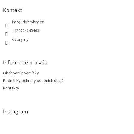
p
a
Kontakt
t
info
@
dobryhry.cz
í
+420724243463
dobryhry
Informace pro vás
Obchodní podmínky
Podmínky ochrany osobních údajů
Kontakty
Instagram