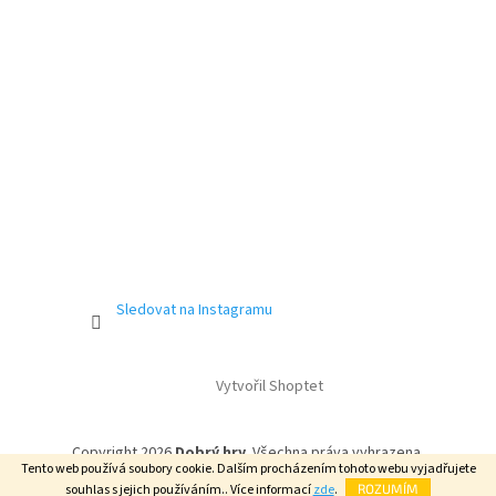
Sledovat na Instagramu
Vytvořil Shoptet
Copyright 2026
Dobrý hry
. Všechna práva vyhrazena.
Tento web používá soubory cookie. Dalším procházením tohoto webu vyjadřujete
souhlas s jejich používáním.. Více informací
zde
.
ROZUMÍM