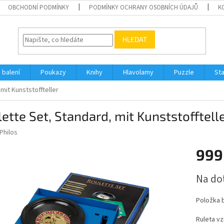
OBCHODNÍ PODMÍNKY
PODMÍNKY OCHRANY OSOBNÍCH ÚDAJŮ
K
HLEDAT
 balení
Poukazy
Knihy
Hlavolamy
Puzzle
St
mit Kunststoffteller
ette Set, Standard, mit Kunststofftell
Philos
999
Měrná
Na do
cena:
Položka 
Ruleta vz