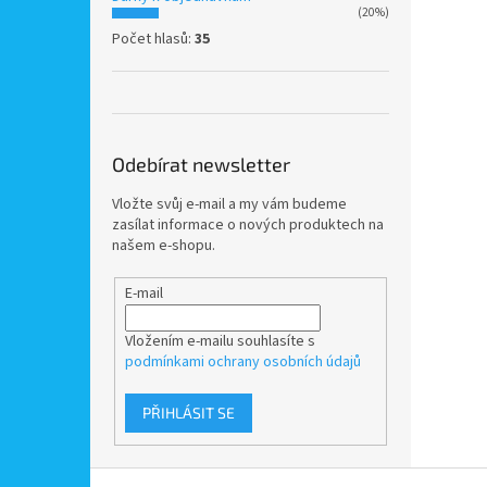
(20%)
Počet hlasů:
35
Odebírat newsletter
Vložte svůj e-mail a my vám budeme
zasílat informace o nových produktech na
našem e-shopu.
E-mail
Vložením e-mailu souhlasíte s
podmínkami ochrany osobních údajů
PŘIHLÁSIT SE
Z