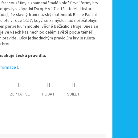
 francouzštiny a znamená "malé kolo". První formy hry
objevily v západní Evropě v 17. a 18. století. Historici
dají, že slavný francouzský matematik Blaise Pascal
ruletu v roce 1657, když se zamýšlel nad neřešitelným
m perpetuum mobile, věčně běžícího stroje. Dnes se
aje ve všech kasinech po celém světě podle téměř
 pravidel. Díky jednoduchým pravidlům hry je ruleta
 hrou.
sahuje česká pravidla.
informace
ZEPTAT SE
HLÍDAT
SDÍLET