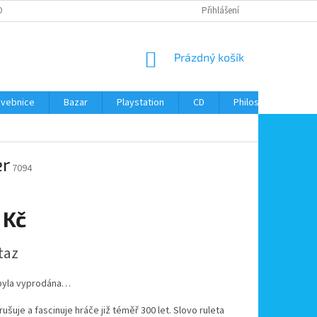
ONTAKTY
Přihlášení
NÁKUPNÍ
Prázdný košík
KOŠÍK
avebnice
Bazar
Playstation
CD
Philos
Kontak
er
7094
 Kč
taz
byla vyprodána…
rušuje a fascinuje hráče již téměř 300 let. Slovo ruleta