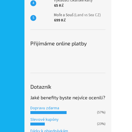
Vykládací cikánské karty
65 Kč
Moře a Souš
(Land vs Sea CZ)
699 Kč
Přijímáme online platby
Dotazník
Jaké benefity byste nejvíce ocenili?
Dopravu zdarma
(57%)
Slevové kupóny
(23%)
Dárky k objednávkám