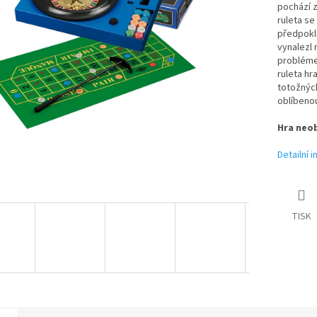
pochází z
ruleta se 
předpoklá
vynalezl 
probléme
ruleta hr
totožných
oblíbenou
Hra neob
Detailní 
TISK