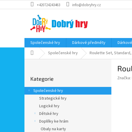
Přejít
+420724243463
info@dobryhry.cz
na
obsah
Společenské hry
Dárkové předměty
Dárkové
Domů
Společenské hry
Roulette Set, Standard, 
P
Roul
o
Přeskočit
s
Značka:
Kategorie
kategorie
t
r
Společenské hry
a
Strategické hry
n
Logické hry
n
í
Dětské hry
p
Doplňky ke hrám
a
Obaly na karty