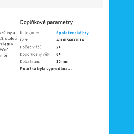
Doplňkové parametry
uzštiny a
Kategorie
:
Společenské hry
8. století.
EAN
:
4014156037014
ruletu v
Počet hráčů
:
2+
věčně
Doporučený věk
:
6+
téměř
Doba hraní
:
10 min
Položka byla vyprodána…