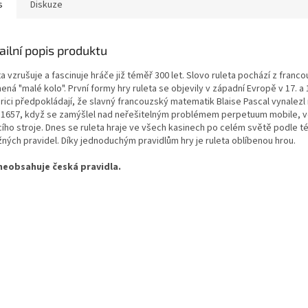
s
Diskuze
ailní popis produktu
a vzrušuje a fascinuje hráče již téměř 300 let. Slovo ruleta pochází z franco
ná "malé kolo". První formy hry ruleta se objevily v západní Evropě v 17. a 1
rici předpokládají, že slavný francouzský matematik Blaise Pascal vynalezl 
 1657, když se zamýšlel nad neřešitelným problémem perpetuum mobile, 
cího stroje. Dnes se ruleta hraje ve všech kasinech po celém světě podle 
žných pravidel. Díky jednoduchým pravidlům hry je ruleta oblíbenou hrou.
neobsahuje česká pravidla.