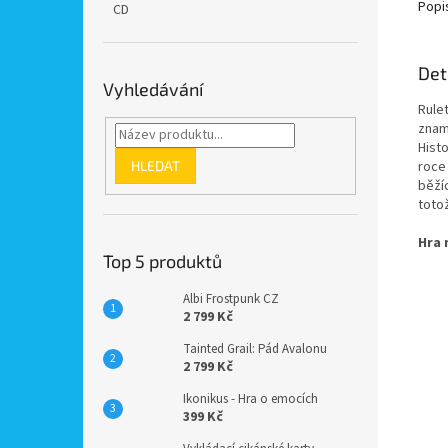
Popi
CD
Det
Vyhledávání
Rulet
zname
Histo
HLEDAT
roce
běží
toto
Hra 
Top 5 produktů
Albi Frostpunk CZ
2 799 Kč
Tainted Grail: Pád Avalonu
2 799 Kč
Ikonikus - Hra o emocích
399 Kč