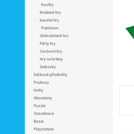
n
Kostky
e
Rodinné hry
l
Karetní hry
Pokémon
Sběratelské hry
Párty hry
Cestovní hry
Hry na hrdiny
Únikovky
Dárkové předměty
Poukazy
Knihy
Hlavolamy
Puzzle
Stavebnice
Bazar
Playstation