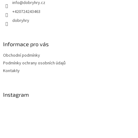
info
@
dobryhry.cz
í
+420724243463
dobryhry
Informace pro vás
Obchodní podmínky
Podmínky ochrany osobních údajů
Kontakty
Instagram