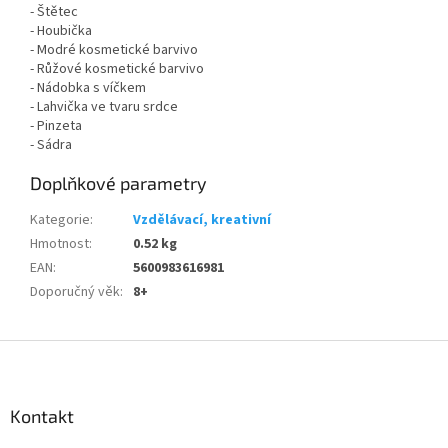
- Štětec
- Houbička
- Modré kosmetické barvivo
- Růžové kosmetické barvivo
- Nádobka s víčkem
- Lahvička ve tvaru srdce
- Pinzeta
- Sádra
Doplňkové parametry
Kategorie
:
Vzdělávací, kreativní
Hmotnost
:
0.52 kg
EAN
:
5600983616981
Doporučný věk
:
8+
Z
á
p
a
Kontakt
t