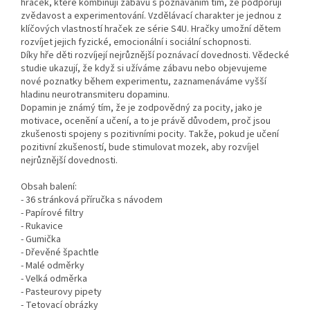
hraček, které kombinují zábavu s poznáváním tím, že podporují
zvědavost a experimentování. Vzdělávací charakter je jednou z
klíčových vlastností hraček ze série S4U. Hračky umožní dětem
rozvíjet jejich fyzické, emocionální i sociální schopnosti.
Díky hře děti rozvíjejí nejrůznější poznávací dovednosti. Vědecké
studie ukazují, že když si užíváme zábavu nebo objevujeme
nové poznatky během experimentu, zaznamenáváme vyšší
hladinu neurotransmiteru dopaminu.
Dopamin je známý tím, že je zodpovědný za pocity, jako je
motivace, ocenění a učení, a to je právě důvodem, proč jsou
zkušenosti spojeny s pozitivními pocity. Takže, pokud je učení
pozitivní zkušeností, bude stimulovat mozek, aby rozvíjel
nejrůznější dovednosti.
Obsah balení:
- 36 stránková příručka s návodem
- Papírové filtry
- Rukavice
- Gumička
- Dřevěné špachtle
- Malé odměrky
- Velká odměrka
- Pasteurovy pipety
- Tetovací obrázky