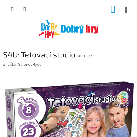
Přejít
NÁKUP
na
obsah
KOŠÍK
S4U: Tetovací studio
SU612921
Značka:
Science4you