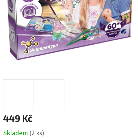
449 Kč
Měrná
Skladem
(2 ks)
cena: