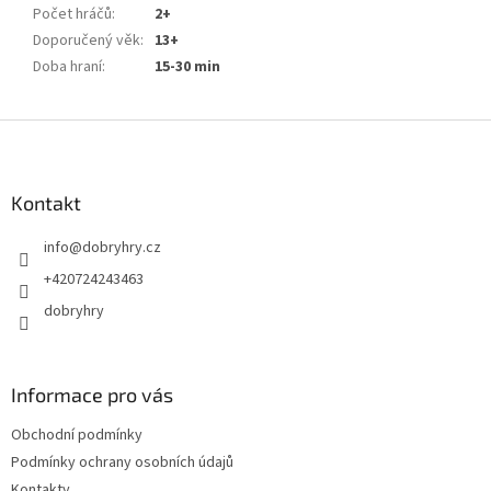
Počet hráčů
:
2+
Doporučený věk
:
13+
Doba hraní
:
15-30 min
Z
á
p
a
Kontakt
t
info
@
dobryhry.cz
í
+420724243463
dobryhry
Informace pro vás
Obchodní podmínky
Podmínky ochrany osobních údajů
Kontakty