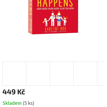
449 Kč
Měrná
Skladem
(5 ks)
cena: