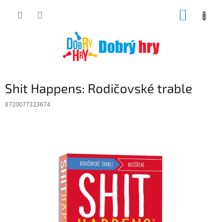
Přejít
NÁKUP
na
obsah
KOŠÍK
Shit Happens: Rodičovské trable
8720077323674