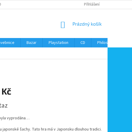
ONTAKTY
Přihlášení
NÁKUPNÍ
Prázdný košík
KOŠÍK
avebnice
Bazar
Playstation
CD
Philos
Kontak
 Kč
taz
byla vyprodána…
u japonské šachy. Tato hra má v Japonsku dlouhou tradici.