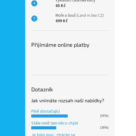
Vykládací cikánské karty
65 Kč
Moře a Souš
(Land vs Sea CZ)
699 Kč
Přijímáme online platby
Dotazník
Jak vnímáte rozsah naší nabídky?
Plně dostačující
(56%)
Stále mně tam něco chybí
(38%)
Je toho moc, ztrácím se