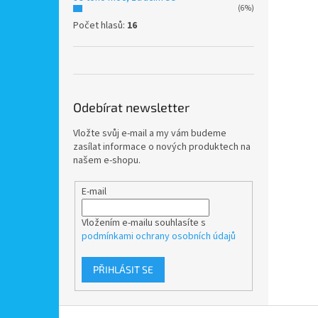
(6%)
Počet hlasů:
16
Odebírat newsletter
Vložte svůj e-mail a my vám budeme
zasílat informace o nových produktech na
našem e-shopu.
E-mail
Vložením e-mailu souhlasíte s
podmínkami ochrany osobních údajů
PŘIHLÁSIT SE
Z