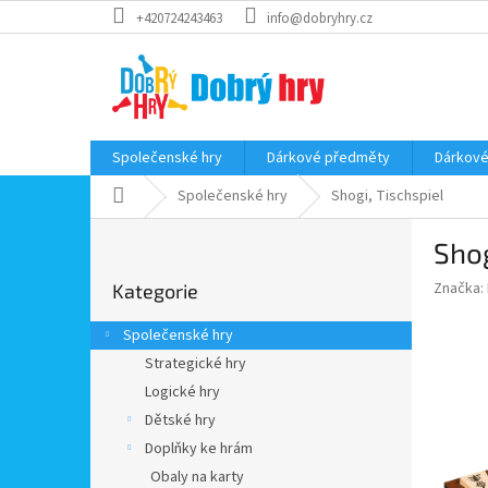
Přejít
+420724243463
info@dobryhry.cz
na
obsah
Společenské hry
Dárkové předměty
Dárkové
Domů
Společenské hry
Shogi, Tischspiel
P
Shog
o
Přeskočit
s
Značka:
Kategorie
kategorie
t
r
Společenské hry
a
Strategické hry
n
Logické hry
n
í
Dětské hry
p
Doplňky ke hrám
a
Obaly na karty