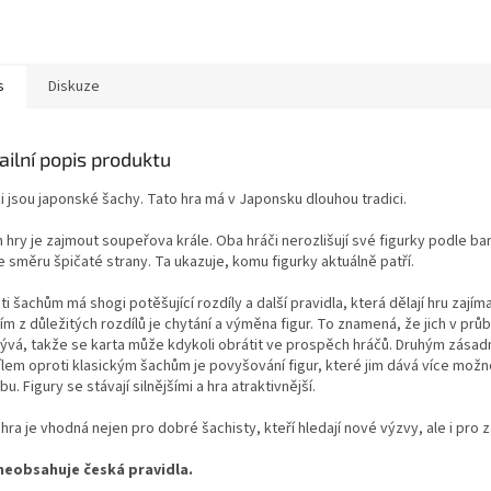
s
Diskuze
ailní popis produktu
i jsou japonské šachy. Tato hra má v Japonsku dlouhou tradici.
 hry je zajmout soupeřova krále. Oba hráči nerozlišují své figurky podle bar
 směru špičaté strany. Ta ukazuje, komu figurky aktuálně patří.
i šachům má shogi potěšující rozdíly a další pravidla, která dělají hru zajím
m z důležitých rozdílů je chytání a výměna figur. To znamená, že jich v prů
ývá, takže se karta může kdykoli obrátit ve prospěch hráčů. Druhým zásad
ílem oproti klasickým šachům je povyšování figur, které jim dává více možn
u. Figury se stávají silnějšími a hra atraktivnější.
hra je vhodná nejen pro dobré šachisty, kteří hledají nové výzvy, ale i pro 
neobsahuje česká pravidla.