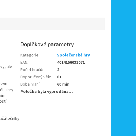
Doplňkové parametry
Kategorie
:
Společenské hry
EAN
:
4014156032071
vy, ale
Počet hráčů
:
2
Doporučený věk
:
6+
avou.
Doba hraní
:
60 min
běhu hry
Položka byla vyprodána…
ním
ostí
začátečníky.