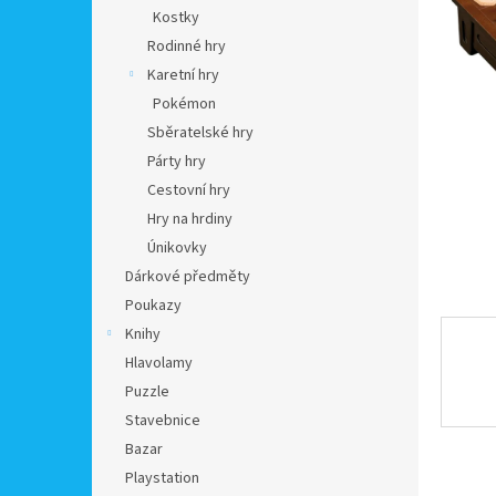
n
Kostky
e
Rodinné hry
l
Karetní hry
Pokémon
Sběratelské hry
Párty hry
Cestovní hry
Hry na hrdiny
Únikovky
Dárkové předměty
Poukazy
Knihy
Hlavolamy
Puzzle
Stavebnice
Bazar
Playstation