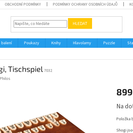
OBCHODNÍ PODMÍNKY
PODMÍNKY OCHRANY OSOBNÍCH ÚDAJŮ
K
HLEDAT
 balení
Poukazy
Knihy
Hlavolamy
Puzzle
St
i, Tischspiel
7032
Philos
899
Měrná
Na do
cena:
Položka 
Shogi jso