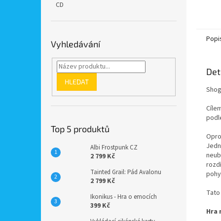
CD
Popi
Vyhledávání
Det
HLEDAT
Shog
Cílem
podle
Top 5 produktů
Oprot
Jední
Albi Frostpunk CZ
neub
2 799 Kč
rozd
Tainted Grail: Pád Avalonu
pohyb
2 799 Kč
Tato 
Ikonikus - Hra o emocích
399 Kč
Hra 