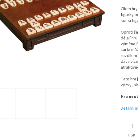
Cílem hry
figurky p
komu figu
Oproti ša
dělají hr
výměna fi
karta mů
rozdílem 
dává více
atraktivně
Tato hra 
výzvy, al
Hra neob
Detailní 
TISK