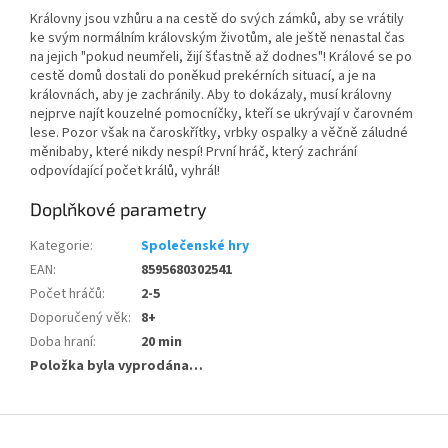
Královny jsou vzhůru a na cestě do svých zámků, aby se vrátily
ke svým normálním královským životům, ale ještě nenastal čas
na jejich "pokud neumřeli, žijí šťastně až dodnes"! Králové se po
cestě domů dostali do poněkud prekérních situací, a je na
královnách, aby je zachránily. Aby to dokázaly, musí královny
nejprve najít kouzelné pomocníčky, kteří se ukrývají v čarovném
lese. Pozor však na čaroskřítky, vrbky ospalky a věčně záludné
měnibaby, které nikdy nespí! První hráč, který zachrání
odpovídající počet králů, vyhrál!
Doplňkové parametry
Kategorie
:
Společenské hry
EAN
:
8595680302541
Počet hráčů
:
2-5
Doporučený věk
:
8+
Doba hraní
:
20 min
Položka byla vyprodána…
Z
á