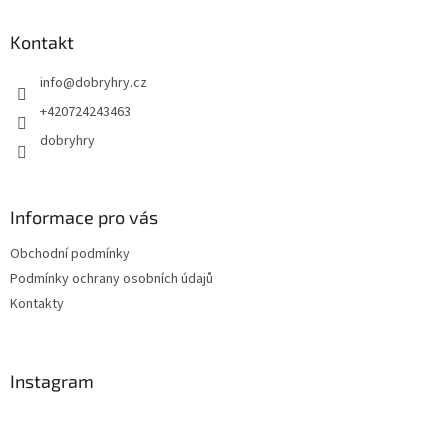
p
a
Kontakt
t
info
@
dobryhry.cz
í
+420724243463
dobryhry
Informace pro vás
Obchodní podmínky
Podmínky ochrany osobních údajů
Kontakty
Instagram