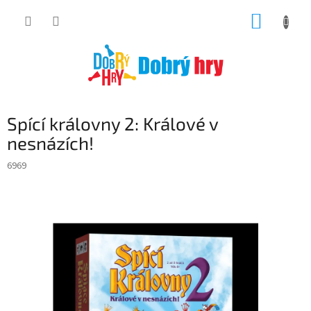
Přejít
NÁKUP
na
obsah
KOŠÍK
Spící královny 2: Králové v
nesnázích!
6969