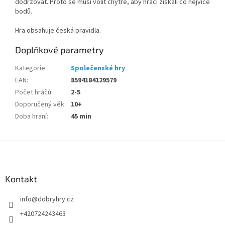
dodržovat. Proto se musí volit chytře, aby hráči získali co nejvíce
bodů.
Hra obsahuje česká pravidla.
Doplňkové parametry
Kategorie
:
Společenské hry
EAN
:
8594184129579
Počet hráčů
:
2-5
Doporučený věk
:
10+
Doba hraní
:
45 min
Z
á
p
a
Kontakt
t
info
@
dobryhry.cz
í
+420724243463