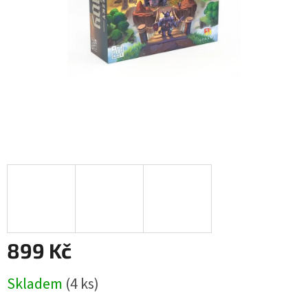
899 Kč
Měrná
Skladem
(4 ks)
cena: