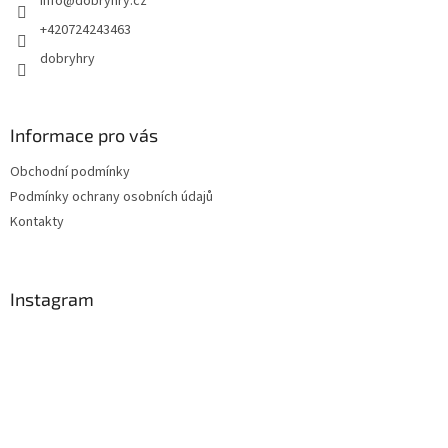
info
@
dobryhry.cz
í
+420724243463
dobryhry
Informace pro vás
Obchodní podmínky
Podmínky ochrany osobních údajů
Kontakty
Instagram