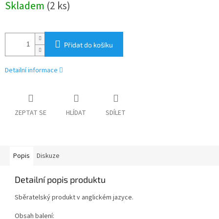
Skladem
(2 ks)
cena:
Přidat do košíku
Detailní informace
ZEPTAT SE
HLÍDAT
SDÍLET
Popis
Diskuze
Detailní popis produktu
Sběratelský produkt v anglickém jazyce.
Obsah balení: