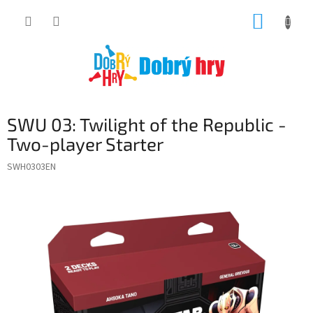
Přejít
NÁKUP
na
obsah
KOŠÍK
SWU 03: Twilight of the Republic -
Two-player Starter
SWH0303EN