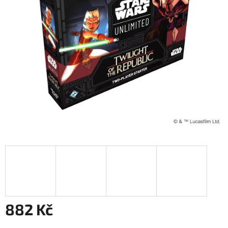
882 Kč
Měrná