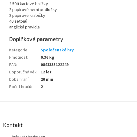
2 50ti kartové balíčky
2 papírové herní podložky
2 papírové krabičky
40 žetonů
anglická pravidla
Doplňkové parametry
Kategorie
:
Společenské hry
Hmotnost
:
0.36 kg
EAN
:
0841333122249
Doporučný věk
:
12 let
Doba hraní
:
20 min
Počet hráčů
:
2
Z
á
p
a
Kontakt
t