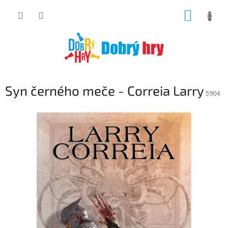
Přejít
NÁKUP
na
obsah
KOŠÍK
Syn černého meče - Correia Larry
5904