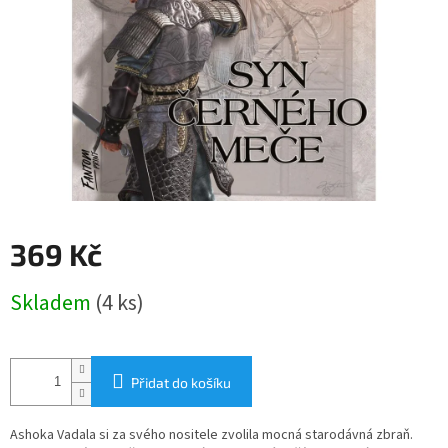
369 Kč
Měrná
Skladem
(4 ks)
cena:
Přidat do košíku
Ashoka Vadala si za svého nositele zvolila mocná starodávná zbraň.