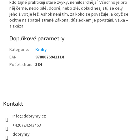
kdo tajně praktikují staré zvyky, nemilosrdnější. Všechno je pro
něj černé, nebo bílé, dobré, nebo zlé, dokud nezjistí, že celý
jeho život je lež. Ashok není tím, za koho se považuje, a když se
ocitne na špatné straně Zákona, důsledkem je povstání, válka –
a zkáza.
Doplňkové parametry
Kategorie
:
Knihy
EAN
:
9788075941114
Počet stran
:
384
Z
á
p
a
Kontakt
t
info
@
dobryhry.cz
í
+420724243463
dobryhry