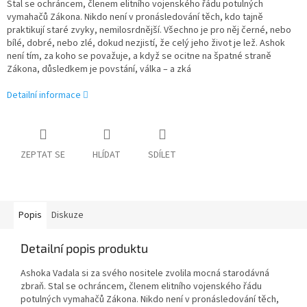
Stal se ochráncem, členem elitního vojenského řádu potulných
vymahačů Zákona. Nikdo není v pronásledování těch, kdo tajně
praktikují staré zvyky, nemilosrdnější. Všechno je pro něj černé, nebo
bílé, dobré, nebo zlé, dokud nezjistí, že celý jeho život je lež. Ashok
není tím, za koho se považuje, a když se ocitne na špatné straně
Zákona, důsledkem je povstání, válka – a zká
Detailní informace
ZEPTAT SE
HLÍDAT
SDÍLET
Popis
Diskuze
Detailní popis produktu
Ashoka Vadala si za svého nositele zvolila mocná starodávná
zbraň. Stal se ochráncem, členem elitního vojenského řádu
potulných vymahačů Zákona. Nikdo není v pronásledování těch,