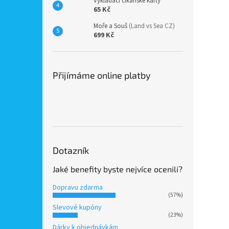
Vykládací cikánské karty
65 Kč
Moře a Souš
(Land vs Sea CZ)
699 Kč
Přijímáme online platby
Dotazník
Jaké benefity byste nejvíce ocenili?
Dopravu zdarma
(57%)
Slevové kupóny
(23%)
Dárky k objednávkám