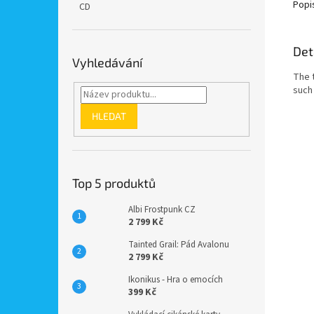
Popi
CD
Det
Vyhledávání
The t
such
HLEDAT
Top 5 produktů
Albi Frostpunk CZ
2 799 Kč
Tainted Grail: Pád Avalonu
2 799 Kč
Ikonikus - Hra o emocích
399 Kč