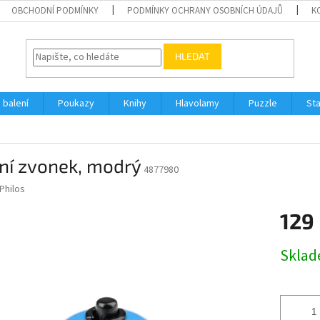
OBCHODNÍ PODMÍNKY
PODMÍNKY OCHRANY OSOBNÍCH ÚDAJŮ
K
HLEDAT
 balení
Poukazy
Knihy
Hlavolamy
Puzzle
St
ní zvonek, modrý
4877980
Philos
129
Měrná
Skla
cena: