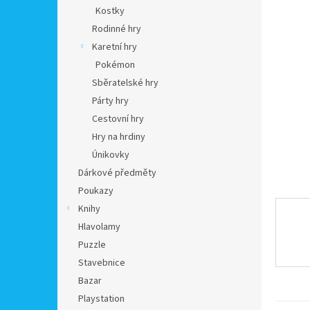
n
Kostky
e
Rodinné hry
l
Karetní hry
Pokémon
Sběratelské hry
Párty hry
Cestovní hry
Hry na hrdiny
Únikovky
Dárkové předměty
Poukazy
Knihy
Hlavolamy
Puzzle
Stavebnice
Bazar
Playstation