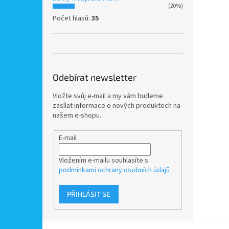
(20%)
Počet hlasů:
35
Odebírat newsletter
Vložte svůj e-mail a my vám budeme
zasílat informace o nových produktech na
našem e-shopu.
E-mail
Vložením e-mailu souhlasíte s
podmínkami ochrany osobních údajů
PŘIHLÁSIT SE
Z