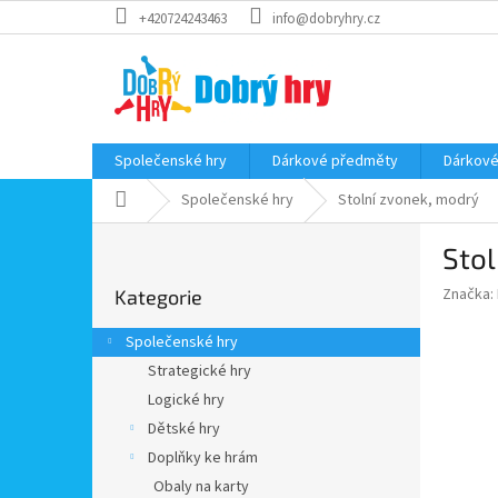
Přejít
+420724243463
info@dobryhry.cz
na
obsah
Společenské hry
Dárkové předměty
Dárkové
Domů
Společenské hry
Stolní zvonek, modrý
P
Stol
o
Přeskočit
s
Značka:
Kategorie
kategorie
t
r
Společenské hry
a
Strategické hry
n
Logické hry
n
í
Dětské hry
p
Doplňky ke hrám
a
Obaly na karty