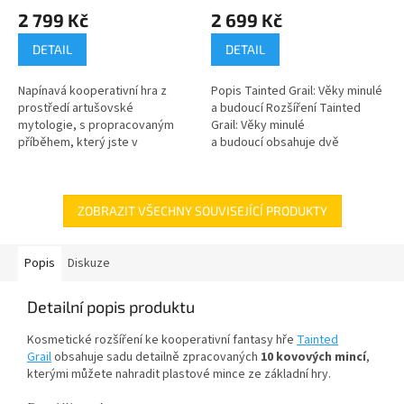
2 799 Kč
2 699 Kč
DETAIL
DETAIL
Napínavá kooperativní hra z
Popis Tainted Grail: Věky minulé
prostředí artušovské
a budoucí Rozšíření Tainted
mytologie, s propracovaným
Grail: Věky minulé
příběhem, který jste v
a budoucí obsahuje dvě
deskových hrách dosud nezažili!
rozsáhlé kampaně, z nichž
každá přináší rozsáhlý svět,
volající po...
ZOBRAZIT VŠECHNY SOUVISEJÍCÍ PRODUKTY
Popis
Diskuze
Detailní popis produktu
Kosmetické rozšíření ke kooperativní fantasy hře
Tainted
Grail
obsahuje sadu detailně zpracovaných
10 kovových mincí
,
kterými můžete nahradit plastové mince ze základní hry.