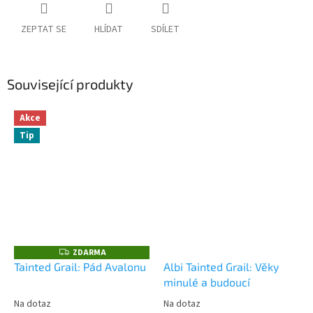
ZEPTAT SE
HLÍDAT
SDÍLET
Související produkty
Akce
Tip
ZDARMA
Z
D
Tainted Grail: Pád Avalonu
Albi Tainted Grail: Věky
A
minulé a budoucí
R
M
A
Na dotaz
Na dotaz