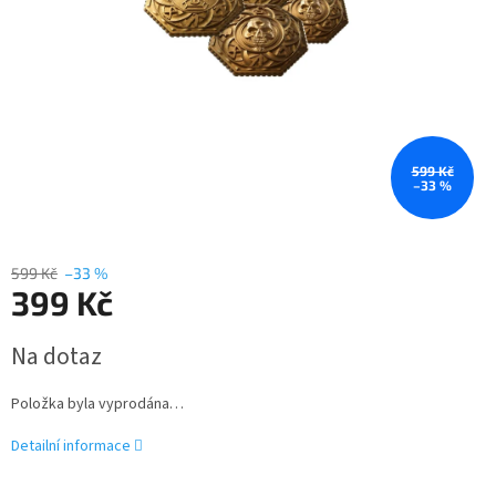
599 Kč
–33 %
599 Kč
–33 %
399 Kč
Měrná
Na dotaz
cena:
Položka byla vyprodána…
Detailní informace