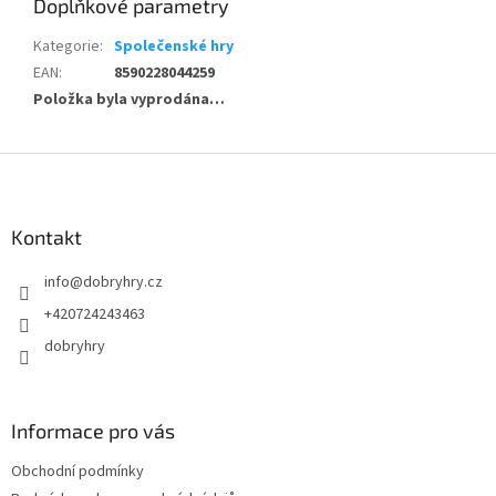
Doplňkové parametry
Kategorie
:
Společenské hry
EAN
:
8590228044259
Položka byla vyprodána…
Z
á
p
a
Kontakt
t
info
@
dobryhry.cz
í
+420724243463
dobryhry
Informace pro vás
Obchodní podmínky