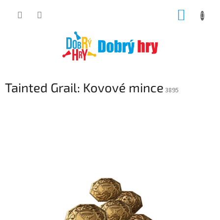
Přejít
NÁKUP
na
obsah
KOŠÍK
Tainted Grail: Kovové mince
3895