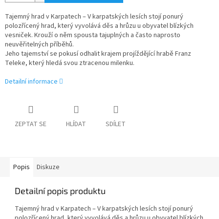
Tajemný hrad v Karpatech – V karpatských lesích stojí ponurý
polozřícený hrad, který vyvolává děs a hrůzu u obyvatel blízkých
vesniček. Krouží o něm spousta tajuplných a často naprosto
neuvěřitelných příběhů.
Jeho tajemství se pokusí odhalit krajem projíždějící hrabě Franz
Teleke, který hledá svou ztracenou milenku.
Detailní informace
ZEPTAT SE
HLÍDAT
SDÍLET
Popis
Diskuze
Detailní popis produktu
Tajemný hrad v Karpatech – V karpatských lesích stojí ponurý
polozřícený hrad, který vyvolává děs a hrůzu u obyvatel blízkých