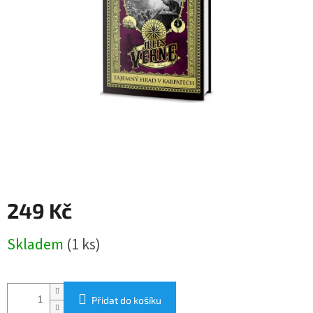
249 Kč
Měrná
Skladem
(1 ks)
cena:
Přidat do košíku