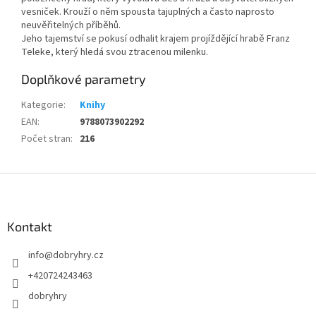
vesniček. Krouží o něm spousta tajuplných a často naprosto
neuvěřitelných příběhů.
Jeho tajemství se pokusí odhalit krajem projíždějící hrabě Franz
Teleke, který hledá svou ztracenou milenku.
Doplňkové parametry
Kategorie
:
Knihy
EAN
:
9788073902292
Počet stran
:
216
Z
á
p
a
Kontakt
t
info
@
dobryhry.cz
í
+420724243463
dobryhry