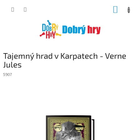
Přejít
NÁKUP
na
obsah
KOŠÍK
Tajemný hrad v Karpatech - Verne
Jules
5907