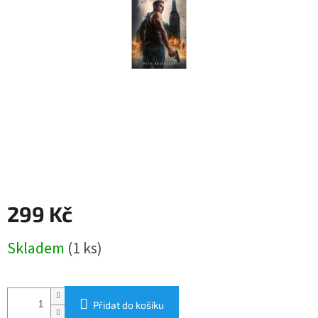
299 Kč
Měrná
Skladem
(1 ks)
cena:
Přidat do košíku