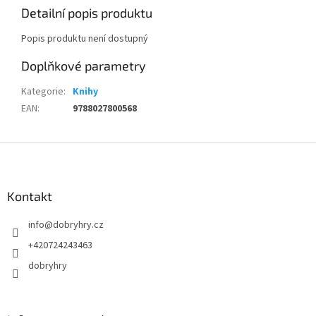
Detailní popis produktu
Popis produktu není dostupný
Doplňkové parametry
Kategorie
:
Knihy
EAN
:
9788027800568
Z
á
p
a
Kontakt
t
info
@
dobryhry.cz
í
+420724243463
dobryhry