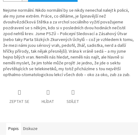
Nejsme normální. Nikdo normální by se nikdy nenechal nalejt k policii,
ale my jsme extrém. Práce, co děláme, je špinavější než
dvouhvězdičková štětka a za vrchol sociálního vyžití považujeme
pozdravení se s někým, kdo si v posledních dvou hodinách nečistil
zpod nehtů krev. Jsme PSZÚ – Policejní Sledovací a Zásahový Útvar
(nebo taky Parta Slizkých Zkurvených Úchylů – což je vzhledem k tomu,
že mezi námi jsou sériový vrah, pedofil, žhář, sadistka, nerd a další
hříčky přírody, tak nějak přesnější). Vrána k vráně sedá – a my jsme
hejno bílých vran. Neměli nás hledat, neměli nás najít, ale hlavně si
neměli myslet, že jim tohle může projít! Je jedno, že jde o sektu
převtělujících se telekinetiků, my totiž přicházíme s tou největší
opthalmo-stomatologickou lekcí všech dob – oko za oko, zub za zub.
ZEPTAT SE
HLÍDAT
SDÍLET
Popis
Diskuze