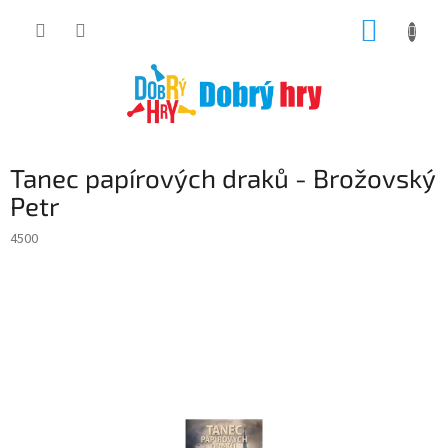
Přejít
NÁKUP
na
obsah
KOŠÍK
Tanec papírových draků - Brožovský
Petr
4500